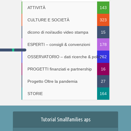
ATTIVITÀ
143
CULTURE E SOCIETÀ
323
dicono di noi/audio video stampa
15
ESPERTI – consigli & convenzioni
178
OSSERVATORIO – dati ricerche & policy
262
PROGETTI finanziati e partnership
16
Progetto Oltre la pandemia
27
STORIE
164
Tutorial Smallfamilies aps