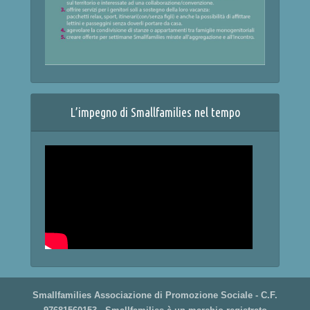
L’impegno di Smallfamilies nel tempo
Smallfamilies Associazione di Promozione Sociale - C.F.