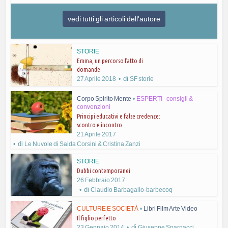
vedi tutti gli articoli dell'autore
STORIE
Emma, un percorso fatto di
domande
di
27 Aprile 2018
SF storie
Corpo Spirito Mente
•
ESPERTI - consigli &
convenzioni
Principi educativi e false credenze:
scontro e incontro
21 Aprile 2017
di
Le Nuvole di Saida Corsini & Cristina Zanzi
STORIE
Dubbi contemporanei
26 Febbraio 2017
di
Claudio Barbagallo-barbecoq
CULTURE E SOCIETÀ
•
Libri Film Arte Video
Il figlio perfetto
di
23 Gennaio 2014
Giuseppe Sparnacci