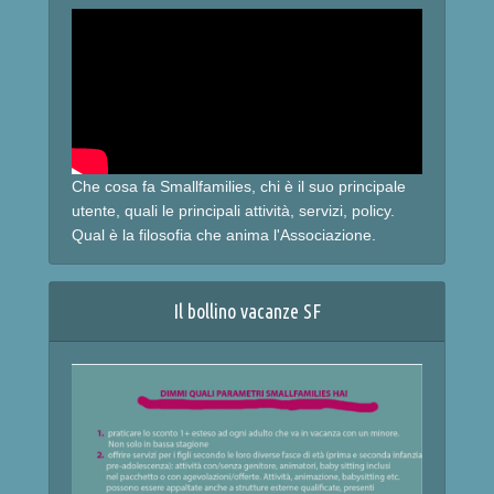
Che cosa fa Smallfamilies, chi è il suo principale
utente, quali le principali attività, servizi, policy.
Qual è la filosofia che anima l'Associazione.
Il bollino vacanze SF