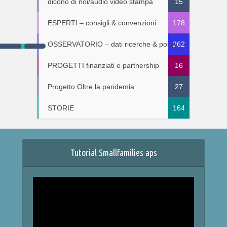
dicono di noi/audio video stampa
15
ESPERTI – consigli & convenzioni
178
OSSERVATORIO – dati ricerche & policy
262
PROGETTI finanziati e partnership
16
Progetto Oltre la pandemia
27
STORIE
164
Tutorial Smallfamilies aps