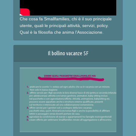
Che cosa fa Smallfamilies, chi è il suo principale
utente, quali le principali attività, servizi, policy.
Qual è la filosofia che anima l'Associazione.
Il bollino vacanze SF