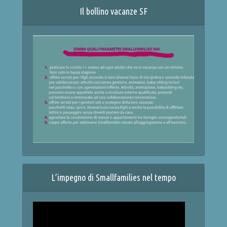
Il bollino vacanze SF
L’impegno di Smallfamilies nel tempo