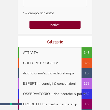
* = campo richiesto!
Categorie
ATTIVITÀ
143
CULTURE E SOCIETÀ
323
dicono di noi/audio video stampa
15
ESPERTI – consigli & convenzioni
178
OSSERVATORIO – dati ricerche & policy
262
PROGETTI finanziati e partnership
16