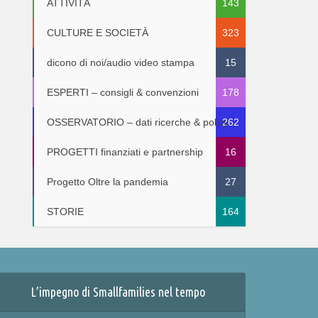
ATTIVITÀ
143
CULTURE E SOCIETÀ
323
dicono di noi/audio video stampa
15
ESPERTI – consigli & convenzioni
178
OSSERVATORIO – dati ricerche & policy
262
PROGETTI finanziati e partnership
16
Progetto Oltre la pandemia
27
STORIE
164
L’impegno di Smallfamilies nel tempo