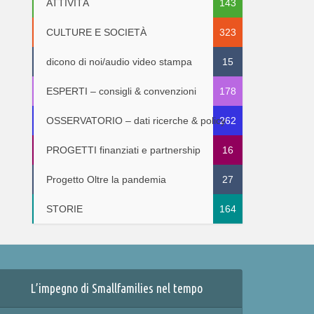
ATTIVITÀ
143
CULTURE E SOCIETÀ
323
dicono di noi/audio video stampa
15
ESPERTI – consigli & convenzioni
178
OSSERVATORIO – dati ricerche & policy
262
PROGETTI finanziati e partnership
16
Progetto Oltre la pandemia
27
STORIE
164
L’impegno di Smallfamilies nel tempo