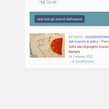
vedi tutti gli articoli dell'autore
ATTIVITÀ
OSSERVATORIO
•
dati ricerche & policy
Polic
•
Sette anni di progetti, il nost
impegno
14 Febbraio 2021
di
Smallfamilies