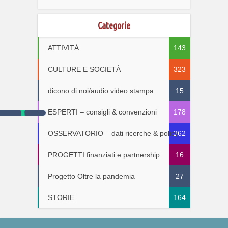
Categorie
ATTIVITÀ
143
CULTURE E SOCIETÀ
323
dicono di noi/audio video stampa
15
ESPERTI – consigli & convenzioni
178
OSSERVATORIO – dati ricerche & policy
262
PROGETTI finanziati e partnership
16
Progetto Oltre la pandemia
27
STORIE
164