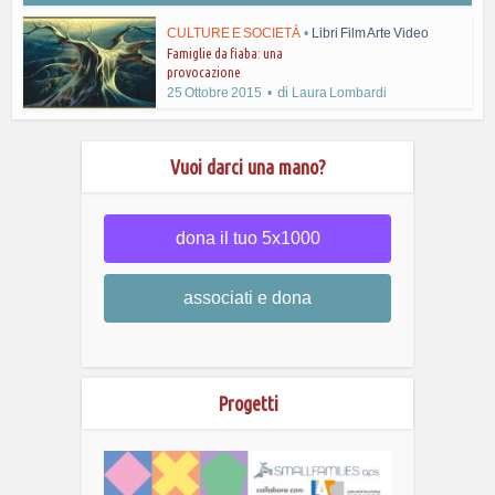
CULTURE E SOCIETÀ
•
Libri Film Arte Video
Famiglie da fiaba: una
provocazione
di
25 Ottobre 2015
Laura Lombardi
Vuoi darci una mano?
dona il tuo 5x1000
associati e dona
Progetti