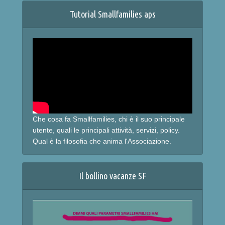
Tutorial Smallfamilies aps
Che cosa fa Smallfamilies, chi è il suo principale
utente, quali le principali attività, servizi, policy.
Qual è la filosofia che anima l'Associazione.
Il bollino vacanze SF