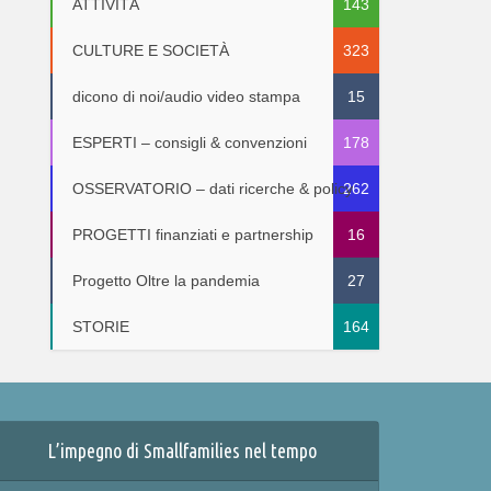
ATTIVITÀ
143
CULTURE E SOCIETÀ
323
dicono di noi/audio video stampa
15
ESPERTI – consigli & convenzioni
178
OSSERVATORIO – dati ricerche & policy
262
PROGETTI finanziati e partnership
16
Progetto Oltre la pandemia
27
STORIE
164
L’impegno di Smallfamilies nel tempo