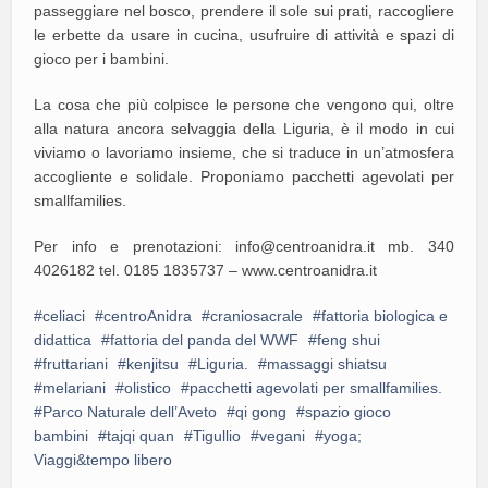
passeggiare nel bosco, prendere il sole sui prati, raccogliere
le erbette da usare in cucina, usufruire di attività e spazi di
gioco per i bambini.
La cosa che più colpisce le persone che vengono qui, oltre
alla natura ancora selvaggia della Liguria, è il modo in cui
viviamo o lavoriamo insieme, che si traduce in un’atmosfera
accogliente e solidale. Proponiamo pacchetti agevolati per
smallfamilies.
Per info e prenotazioni: info@centroanidra.it mb. 340
4026182 tel. 0185 1835737 – www.centroanidra.it
celiaci
centroAnidra
craniosacrale
fattoria biologica e
didattica
fattoria del panda del WWF
feng shui
fruttariani
kenjitsu
Liguria.
massaggi shiatsu
melariani
olistico
pacchetti agevolati per smallfamilies.
Parco Naturale dell’Aveto
qi gong
spazio gioco
bambini
tajqi quan
Tigullio
vegani
yoga;
Viaggi&tempo libero