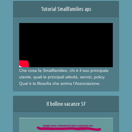
Tutorial Smallfamilies aps
Che cosa fa Smallfamilies, chi è il suo principale
utente, quali le principali attività, servizi, policy.
Qual è la filosofia che anima l'Associazione.
Il bollino vacanze SF