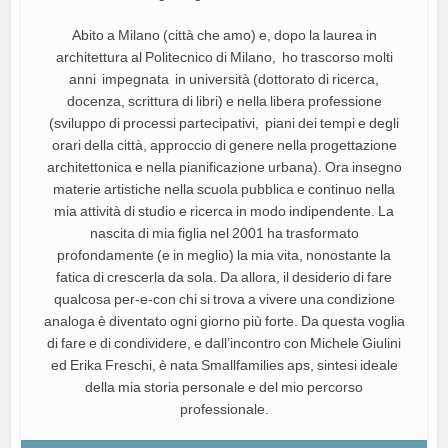
Abito a Milano (città che amo) e, dopo la laurea in
architettura al Politecnico di Milano, ho trascorso molti
anni impegnata in università (dottorato di ricerca,
docenza, scrittura di libri) e nella libera professione
(sviluppo di processi partecipativi, piani dei tempi e degli
orari della città, approccio di genere nella progettazione
architettonica e nella pianificazione urbana). Ora insegno
materie artistiche nella scuola pubblica e continuo nella
mia attività di studio e ricerca in modo indipendente. La
nascita di mia figlia nel 2001 ha trasformato
profondamente (e in meglio) la mia vita, nonostante la
fatica di crescerla da sola. Da allora, il desiderio di fare
qualcosa per-e-con chi si trova a vivere una condizione
analoga è diventato ogni giorno più forte. Da questa voglia
di fare e di condividere, e dall’incontro con Michele Giulini
ed Erika Freschi, è nata Smallfamilies aps, sintesi ideale
della mia storia personale e del mio percorso
professionale.