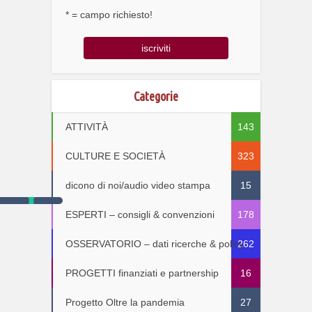
* = campo richiesto!
Categorie
ATTIVITÀ
143
CULTURE E SOCIETÀ
323
dicono di noi/audio video stampa
15
ESPERTI – consigli & convenzioni
178
OSSERVATORIO – dati ricerche & policy
262
PROGETTI finanziati e partnership
16
Progetto Oltre la pandemia
27