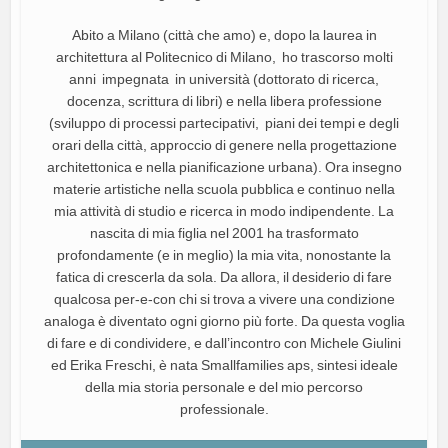
Abito a Milano (città che amo) e, dopo la laurea in
architettura al Politecnico di Milano, ho trascorso molti
anni impegnata in università (dottorato di ricerca,
docenza, scrittura di libri) e nella libera professione
(sviluppo di processi partecipativi, piani dei tempi e degli
orari della città, approccio di genere nella progettazione
architettonica e nella pianificazione urbana). Ora insegno
materie artistiche nella scuola pubblica e continuo nella
mia attività di studio e ricerca in modo indipendente. La
nascita di mia figlia nel 2001 ha trasformato
profondamente (e in meglio) la mia vita, nonostante la
fatica di crescerla da sola. Da allora, il desiderio di fare
qualcosa per-e-con chi si trova a vivere una condizione
analoga è diventato ogni giorno più forte. Da questa voglia
di fare e di condividere, e dall’incontro con Michele Giulini
ed Erika Freschi, è nata Smallfamilies aps, sintesi ideale
della mia storia personale e del mio percorso
professionale.