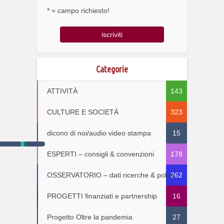
* = campo richiesto!
Categorie
ATTIVITÀ
143
CULTURE E SOCIETÀ
323
dicono di noi/audio video stampa
15
ESPERTI – consigli & convenzioni
178
OSSERVATORIO – dati ricerche & policy
262
PROGETTI finanziati e partnership
16
Progetto Oltre la pandemia
27