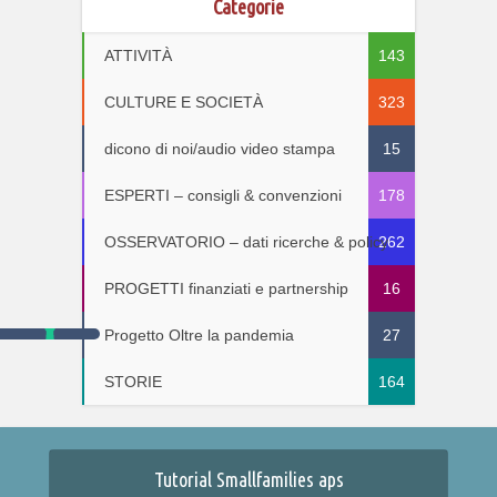
Categorie
ATTIVITÀ
143
CULTURE E SOCIETÀ
323
dicono di noi/audio video stampa
15
ESPERTI – consigli & convenzioni
178
OSSERVATORIO – dati ricerche & policy
262
PROGETTI finanziati e partnership
16
Progetto Oltre la pandemia
27
STORIE
164
Tutorial Smallfamilies aps