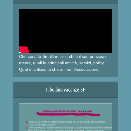
Che cosa fa Smallfamilies, chi è il suo principale
utente, quali le principali attività, servizi, policy.
Qual è la filosofia che anima l'Associazione.
Il bollino vacanze SF