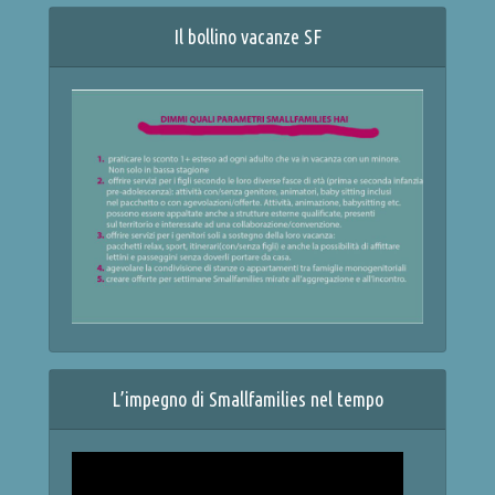
Il bollino vacanze SF
L’impegno di Smallfamilies nel tempo