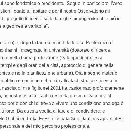
ui sono fondatrice e presidente. Seguo in particolare l’area
stioni legate all’abitare e per il nostro Osservatorio mi
i progetti di ricerca sulle famiglie monogenitoriali e più in
e a geometria variabile”.
e amo) e, dopo la laurea in architettura al Politecnico di
lti anni impegnata in università (dottorato di ricerca,
bri) e nella libera professione (sviluppo di processi
 tempi e degli orari della città, approccio di genere nella
tonica e nella pianificazione urbana). Ora insegno materie
pubblica e continuo nella mia attività di studio e ricerca in
nascita di mia figlia nel 2001 ha trasformato profondamente
a, nonostante la fatica di crescerla da sola. Da allora, il
cosa per-e-con chi si trova a vivere una condizione analoga è
iù forte. Da questa voglia di fare e di condividere, e
le Giulini ed Erika Freschi, è nata Smallfamilies aps, sintesi
a personale e del mio percorso professionale.