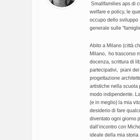
Smallfamilies aps di c
welfare e policy, le que
occupo dello sviluppo d
generale sulle “famigli
Abito a Milano (città ch
Milano, ho trascorso mo
docenza, scrittura di li
partecipativi, piani dei
progettazione architet
artistiche nella scuola 
modo indipendente. La 
(e in meglio) la mia vit
desiderio di fare qual
diventato ogni giorno p
dall’incontro con Miche
ideale della mia stori