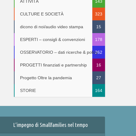
ATTIVITÀ
143
CULTURE E SOCIETÀ
323
dicono di noi/audio video stampa
15
ESPERTI – consigli & convenzioni
178
OSSERVATORIO – dati ricerche & policy
262
PROGETTI finanziati e partnership
16
Progetto Oltre la pandemia
27
STORIE
164
L’impegno di Smallfamilies nel tempo