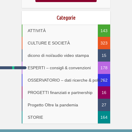
Categorie
ATTIVITÀ
143
CULTURE E SOCIETÀ
323
dicono di noi/audio video stampa
15
ESPERTI – consigli & convenzioni
178
OSSERVATORIO – dati ricerche & policy
262
PROGETTI finanziati e partnership
16
Progetto Oltre la pandemia
27
STORIE
164