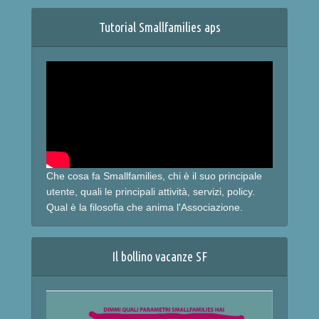
Tutorial Smallfamilies aps
Che cosa fa Smallfamilies, chi è il suo principale
utente, quali le principali attività, servizi, policy.
Qual è la filosofia che anima l'Associazione.
Il bollino vacanze SF