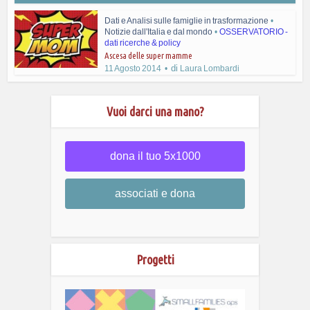
Dati e Analisi sulle famiglie in trasformazione
•
Notizie dall'Italia e dal mondo
•
OSSERVATORIO -
dati ricerche & policy
Ascesa delle super mamme
di
11 Agosto 2014
Laura Lombardi
Vuoi darci una mano?
dona il tuo 5x1000
associati e dona
Progetti