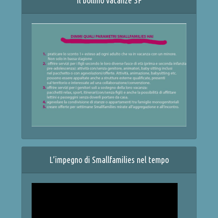
Il bollino vacanze SF
L’impegno di Smallfamilies nel tempo