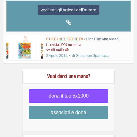
vedi tutti gli articoli dell'autore
CULTURE E SOCIETÀ
•
Libri Film Arte Video
La rivista UPPA incontra
Smallfamilies®
di
2 Aprile 2015
Giuseppe Sparnacci
Vuoi darci una mano?
dona il tuo 5x1000
associati e dona