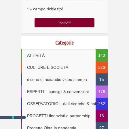
* = campo richiesto!
Categorie
ATTIVITÀ
143
CULTURE E SOCIETÀ
323
dicono di noi/audio video stampa
15
ESPERTI – consigli & convenzioni
178
OSSERVATORIO – dati ricerche & policy
262
PROGETTI finanziati e partnership
16
Progetto Oltre la pandemia
27