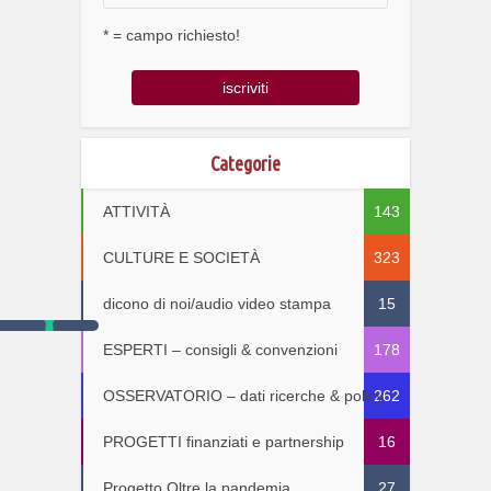
* = campo richiesto!
Categorie
ATTIVITÀ
143
CULTURE E SOCIETÀ
323
dicono di noi/audio video stampa
15
ESPERTI – consigli & convenzioni
178
OSSERVATORIO – dati ricerche & policy
262
PROGETTI finanziati e partnership
16
Progetto Oltre la pandemia
27