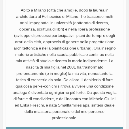
Abito a Milano (città che amo) e, dopo la laurea in
architettura al Politecnico di Milano, ho trascorso molti
anni impegnata in università (dottorato di ricerca,
docenza, scrittura di libri) e nella libera professione
(sviluppo di processi partecipativi, piani dei tempi e degli
orari della città, approccio di genere nella progettazione
architettonica e nella pianificazione urbana). Ora insegno
materie artistiche nella scuola pubblica e continuo nella
mia attività di studio e ricerca in modo indipendente. La
nascita di mia figlia nel 2001 ha trasformato
profondamente (e in meglio) la mia vita, nonostante la
fatica di crescerla da sola. Da allora, il desiderio di fare
qualcosa per-e-con chi si trova a vivere una condizione
analoga è diventato ogni giorno più forte. Da questa voglia
di fare e di condividere, e dall’incontro con Michele Giulini
ed Erika Freschi, è nata Smallfamilies aps, sintesi ideale
della mia storia personale e del mio percorso
professionale.