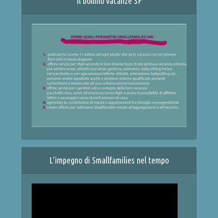
Il bollino vacanze SF
L’impegno di Smallfamilies nel tempo