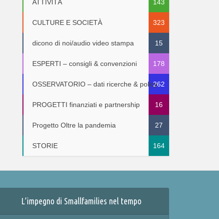
ATTIVITÀ
143
CULTURE E SOCIETÀ
323
dicono di noi/audio video stampa
15
ESPERTI – consigli & convenzioni
178
OSSERVATORIO – dati ricerche & policy
262
PROGETTI finanziati e partnership
16
Progetto Oltre la pandemia
27
STORIE
164
L’impegno di Smallfamilies nel tempo