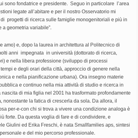
ui sono fondatrice e presidente. Seguo in particolare l’area
stioni legate all’abitare e per il nostro Osservatorio mi
i progetti di ricerca sulle famiglie monogenitoriali e più in
e a geometria variabile”.
e amo) e, dopo la laurea in architettura al Politecnico di
lti anni impegnata in università (dottorato di ricerca,
bri) e nella libera professione (sviluppo di processi
 tempi e degli orari della città, approccio di genere nella
tonica e nella pianificazione urbana). Ora insegno materie
pubblica e continuo nella mia attività di studio e ricerca in
nascita di mia figlia nel 2001 ha trasformato profondamente
a, nonostante la fatica di crescerla da sola. Da allora, il
cosa per-e-con chi si trova a vivere una condizione analoga è
iù forte. Da questa voglia di fare e di condividere, e
le Giulini ed Erika Freschi, è nata Smallfamilies aps, sintesi
a personale e del mio percorso professionale.