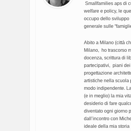
Smallfamilies aps di c
welfare e policy, le que
occupo dello sviluppo d
generale sulle “famigli
Abito a Milano (città ch
Milano, ho trascorso mo
docenza, scrittura di li
partecipativi, piani dei
progettazione architet
artistiche nella scuola 
modo indipendente. La 
(e in meglio) la mia vit
desiderio di fare qual
diventato ogni giorno p
dall’incontro con Miche
ideale della mia stori