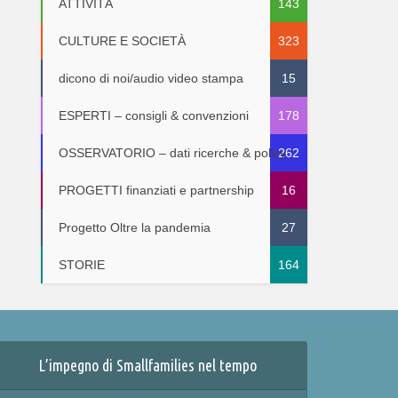
ATTIVITÀ
143
CULTURE E SOCIETÀ
323
dicono di noi/audio video stampa
15
ESPERTI – consigli & convenzioni
178
OSSERVATORIO – dati ricerche & policy
262
PROGETTI finanziati e partnership
16
Progetto Oltre la pandemia
27
STORIE
164
L’impegno di Smallfamilies nel tempo