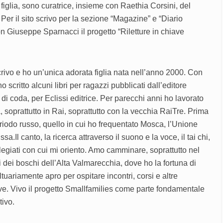
iglia, sono curatrice, insieme con Raethia Corsini, del
er il sito scrivo per la sezione “Magazine” e “Diario
n Giuseppe Sparnacci il progetto “Riletture in chiave
rivo e ho un’unica adorata figlia nata nell’anno 2000. Con
scritto alcuni libri per ragazzi pubblicati dall’editore
oli di coda, per Eclissi editrice. Per parecchi anni ho lavorato
, soprattutto in Rai, soprattutto con la vecchia RaiTre. Prima
eriodo russo, quello in cui ho frequentato Mosca, l’Unione
sa.Il canto, la ricerca attraverso il suono e la voce, il tai chi,
ilegiati con cui mi oriento. Amo camminare, soprattutto nel
 dei boschi dell’Alta Valmarecchia, dove ho la fortuna di
uariamente apro per ospitare incontri, corsi e altre
eve. Vivo il progetto Smallfamilies come parte fondamentale
tivo.