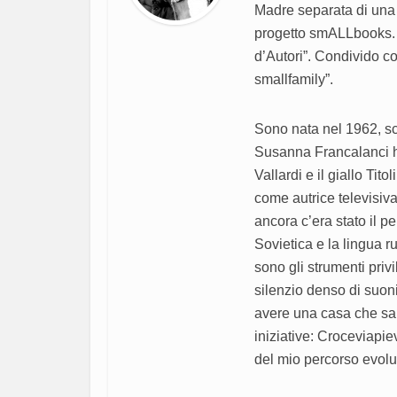
Madre separata di una f
progetto smALLbooks. P
d’Autori”. Condivido co
smallfamily”.
Sono nata nel 1962, sc
Susanna Francalanci ho 
Vallardi e il giallo Tit
come autrice televisiva
ancora c’era stato il p
Sovietica e la lingua rus
sono gli strumenti priv
silenzio denso di suoni
avere una casa che salt
iniziative: Croceviapi
del mio percorso evolu