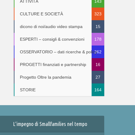
ATTIVITÀ
143
CULTURE E SOCIETÀ
323
dicono di noi/audio video stampa
15
ESPERTI – consigli & convenzioni
178
OSSERVATORIO – dati ricerche & policy
262
PROGETTI finanziati e partnership
16
Progetto Oltre la pandemia
27
STORIE
164
L’impegno di Smallfamilies nel tempo