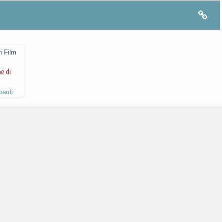
ri Film
ne di
bardi