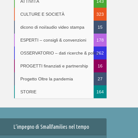
ATTIVITÀ
143
CULTURE E SOCIETÀ
323
dicono di noi/audio video stampa
15
ESPERTI – consigli & convenzioni
178
OSSERVATORIO – dati ricerche & policy
262
PROGETTI finanziati e partnership
16
Progetto Oltre la pandemia
27
STORIE
164
L’impegno di Smallfamilies nel tempo