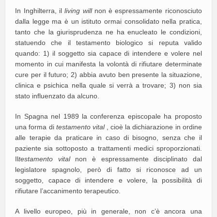
In Inghilterra, il
living will
non è espressamente riconosciuto
dalla legge ma è un istituto ormai consolidato nella pratica,
tanto che la giurisprudenza ne ha enucleato le condizioni,
statuendo che il testamento biologico si reputa valido
quando: 1) il soggetto sia capace di intendere e volere nel
momento in cui manifesta la volontà di rifiutare determinate
cure per il futuro; 2) abbia avuto ben presente la situazione,
clinica e psichica nella quale si verrà a trovare; 3) non sia
stato influenzato da alcuno.
In Spagna nel 1989 la conferenza episcopale ha proposto
una forma di
testamento vital
, cioè la dichiarazione in ordine
alle terapie da praticare in caso di bisogno, senza che il
paziente sia sottoposto a trattamenti medici sproporzionati.
Il
testamento vital
non è espressamente disciplinato dal
legislatore spagnolo, però di fatto si riconosce ad un
soggetto, capace di intendere e volere, la possibilità di
rifiutare l’accanimento terapeutico.
A livello europeo, più in generale, non c’è ancora una