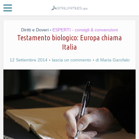
Diritti e Doveri
ESPERTI - consigli & convenzioni
•
Testamento biologico: Europa chiama
Italia
12 Settembre 2014
lascia un commento
di
Maria Garofalo