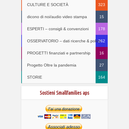
CULTURE E SOCIETÀ
323
dicono di noi/audio video stampa
15
ESPERTI – consigli & convenzioni
178
OSSERVATORIO – dati ricerche & policy
262
PROGETTI finanziati e partnership
16
Progetto Oltre la pandemia
27
STORIE
164
Sostieni Smallfamilies aps