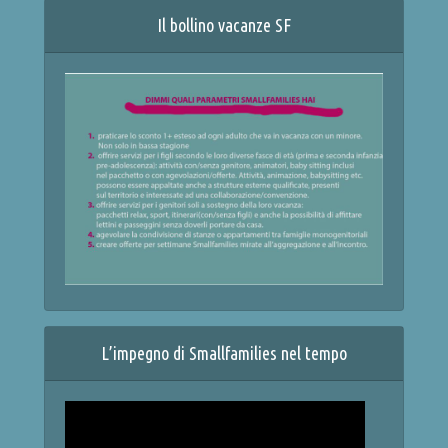
Il bollino vacanze SF
L’impegno di Smallfamilies nel tempo