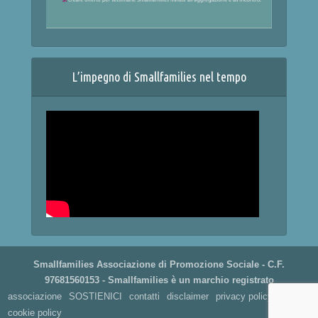
L’impegno di Smallfamilies nel tempo
Smallfamilies Associazione di Promozione Sociale - C.F.
97681560153 - Smallfamilies è un marchio registrato
associazione
SOSTIENICI
contatti
disclaimer
privacy policy
cookie policy