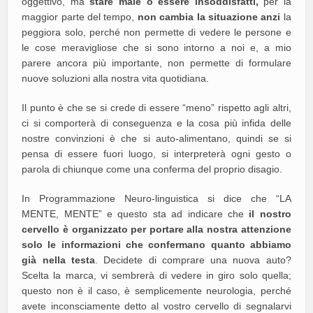
oggettivo, ma
stare male o essere insoddisfatti,
per la
maggior parte del tempo,
non cambia la situazione anzi
la
peggiora solo, perché non permette di vedere le persone e
le cose meravigliose che si sono intorno a noi e, a mio
parere ancora più importante, non permette di formulare
nuove soluzioni alla nostra vita quotidiana.
Il punto è che se si crede di essere “meno” rispetto agli altri,
ci si comporterà di conseguenza e la cosa più infida delle
nostre convinzioni è che si auto-alimentano, quindi se si
pensa di essere fuori luogo, si interpreterà ogni gesto o
parola di chiunque come una conferma del proprio disagio.
In Programmazione Neuro-linguistica si dice che “LA
MENTE, MENTE” e questo sta ad indicare che
il nostro
cervello è organizzato per portare alla nostra attenzione
solo le informazioni che confermano quanto abbiamo
già nella testa
. Decidete di comprare una nuova auto?
Scelta la marca, vi sembrerà di vedere in giro solo quella;
questo non è il caso, è semplicemente neurologia, perché
avete inconsciamente detto al vostro cervello di segnalarvi