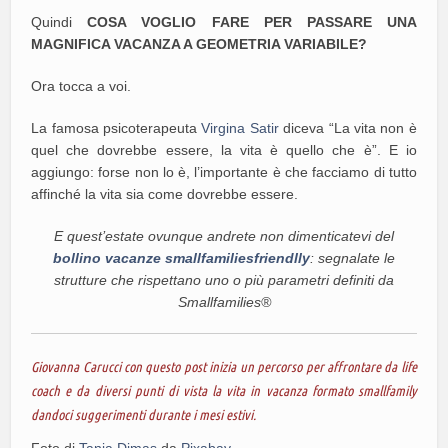
Quindi
COSA VOGLIO FARE PER PASSARE UNA
MAGNIFICA VACANZA A GEOMETRIA VARIABILE?
Ora tocca a voi.
La famosa psicoterapeuta
Virgina Satir
diceva “La vita non è
quel che dovrebbe essere, la vita è quello che è”. E io
aggiungo: forse non lo è, l’importante è che facciamo di tutto
affinché la vita sia come dovrebbe essere.
E quest’estate ovunque andrete non dimenticatevi del
bollino vacanze smallfamiliesfriendlly
: segnalate le
strutture che rispettano uno o più parametri definiti da
Smallfamilies®
Giovanna Carucci con questo post inizia un percorso per affrontare da life
coach e da diversi punti di vista la vita in vacanza formato smallfamily
dandoci suggerimenti durante i mesi estivi.
Foto di
Tania Dimas
da
Pixabay