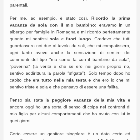
parentali.
Per me, ad esempio, è stato così.
Ricordo la prima
vacanza da sola con il mio bambino
: eravamo in un
albergo per famiglie in Romagna e mi ricordo perfettamente
quanto mi sentissi
sola e fuori luogo
. Credevo che tutti
guardassero noi due al tavolo da soli, che mi compatissero;
ogni tanto avevo anche la sensazione di sentire dei
commenti del tipo “ma come fa con il bambino da sola”,
“poverina” (la verità è che se ero nei giorni proprio no,
sentivo addirittura la parola “sfigata”). Solo tempo dopo ho
capito che
era tutto nella mia testa
e che ero io che mi
sentivo triste e sola e che pensavo di essere una fallita.
Penso sia stata la
peggiore vacanza della mia vita
e
ancora oggi ho una sorta di senso di colpa nei confronti di
mio figlio per alcuni comportamenti che ho avuto con lui in
quei giorni.
Certo essere un genitore singolare è un dato certo ed