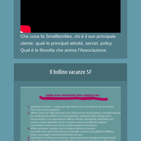
Che cosa fa Smallfamilies, chi è il suo principale
utente, quali le principali attività, servizi, policy.
Qual è la filosofia che anima l'Associazione.
Il bollino vacanze SF