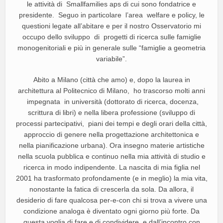
le attività di Smallfamilies aps di cui sono fondatrice e
presidente. Seguo in particolare l’area welfare e policy, le
questioni legate all’abitare e per il nostro Osservatorio mi
occupo dello sviluppo di progetti di ricerca sulle famiglie
monogenitoriali e più in generale sulle “famiglie a geometria
variabile”.
Abito a Milano (città che amo) e, dopo la laurea in
architettura al Politecnico di Milano, ho trascorso molti anni
impegnata in università (dottorato di ricerca, docenza,
scrittura di libri) e nella libera professione (sviluppo di
processi partecipativi, piani dei tempi e degli orari della città,
approccio di genere nella progettazione architettonica e
nella pianificazione urbana). Ora insegno materie artistiche
nella scuola pubblica e continuo nella mia attività di studio e
ricerca in modo indipendente. La nascita di mia figlia nel
2001 ha trasformato profondamente (e in meglio) la mia vita,
nonostante la fatica di crescerla da sola. Da allora, il
desiderio di fare qualcosa per-e-con chi si trova a vivere una
condizione analoga è diventato ogni giorno più forte. Da
questa voglia di fare e di condividere, e dall’incontro con