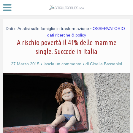
Dati e Analisi sulle famiglie in trasformazione
OSSERVATORIO -
•
dati ricerche & policy
A rischio povertà il 41% delle mamme
single. Succede in Italia
27 Marzo 2015
lascia un commento
di
Gisella Bassanini