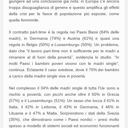
giungere ad una conclusione già nota: in Europa c’è ancora
troppa disuguaglianza di genere e questo amplifica gli effetti
della crisi per le fasce di popolazione più esposte, come
quella femminile.
Il contratto part-time è la regola nei Paesi Bassi (84% delle
madri), in Germania (74%) e Austria (61%) e quasi una
regola in Belgio (50%) e Lussemburgo (50%). Un problema,
dato che “il lavoro part-time non è sufficiente per le madri a
rimanere al di fuori della povertà”, evidenzia lo studio. “In
molti Paesi i bambini poveri vivono con le madri single”,
continua. Eclatante il caso svedese, dove il 70% dei bambini
a carico della madre single vive in povertà.
Nel complesso il 34% delle madri single di tutta l’Ue sono a
rischio a povertà, con picchi anche oltre il 50% in Grecia
(57%) e il Lussemburgo (51%). Un tasso che tocca il 41% in
Italia, il 42% in Lettonia, il 43% in Germania, il 46% in
Lituania e il 47% a Malta. Sorprendono i dati della Svezia
(35%), che dimostrano come i Paesi nordici – presi molto
spesso a modello di sistemi sociali ed economici funzionanti