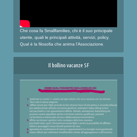
Che cosa fa Smallfamilies, chi è il suo principale
utente, quali le principali attività, servizi, policy.
Qual è la filosofia che anima l'Associazione.
Il bollino vacanze SF