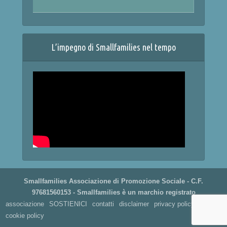
L’impegno di Smallfamilies nel tempo
Smallfamilies Associazione di Promozione Sociale - C.F.
97681560153 - Smallfamilies è un marchio registrato
associazione
SOSTIENICI
contatti
disclaimer
privacy policy
cookie policy