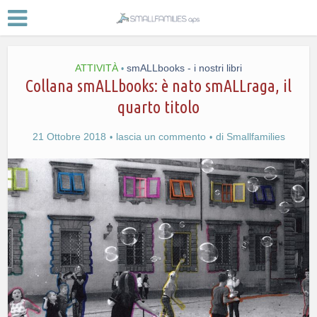
ATTIVITÀ
smALLbooks - i nostri libri
•
Collana smALLbooks: è nato smALLraga, il
quarto titolo
21 Ottobre 2018
lascia un commento
di
Smallfamilies