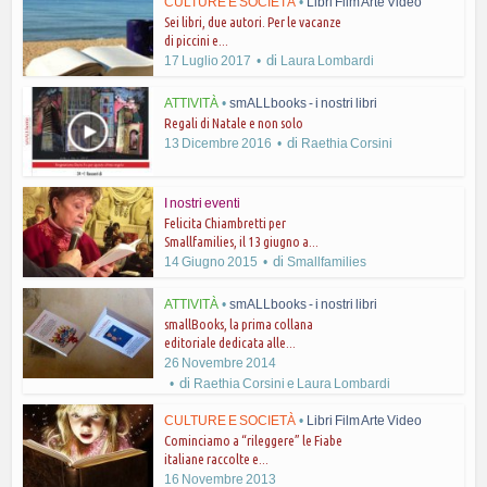
CULTURE E SOCIETÀ
•
Libri Film Arte Video
Sei libri, due autori. Per le vacanze
di piccini e...
di
17 Luglio 2017
Laura Lombardi
ATTIVITÀ
•
smALLbooks - i nostri libri
Regali di Natale e non solo
di
13 Dicembre 2016
Raethia Corsini
I nostri eventi
Felicita Chiambretti per
Smallfamilies, il 13 giugno a...
di
14 Giugno 2015
Smallfamilies
ATTIVITÀ
•
smALLbooks - i nostri libri
smallBooks, la prima collana
editoriale dedicata alle...
26 Novembre 2014
di
Raethia Corsini e Laura Lombardi
CULTURE E SOCIETÀ
•
Libri Film Arte Video
Cominciamo a “rileggere” le Fiabe
italiane raccolte e...
16 Novembre 2013