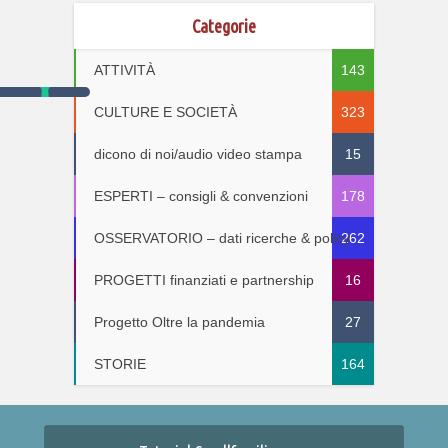
Categorie
ATTIVITÀ
143
CULTURE E SOCIETÀ
323
dicono di noi/audio video stampa
15
ESPERTI – consigli & convenzioni
178
OSSERVATORIO – dati ricerche & policy
262
PROGETTI finanziati e partnership
16
Progetto Oltre la pandemia
27
STORIE
164