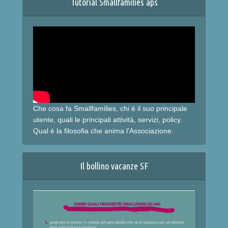
Tutorial Smallfamilies aps
Che cosa fa Smallfamilies, chi è il suo principale
utente, quali le principali attività, servizi, policy.
Qual è la filosofia che anima l'Associazione.
Il bollino vacanze SF