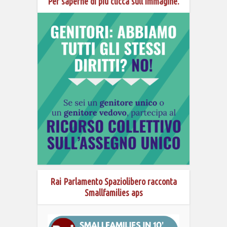
Per saperne di più clicca sull’immagine.
Rai Parlamento Spaziolibero racconta
Smallfamilies aps