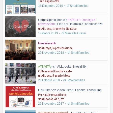
Tanti auguri a VOI
di
16 Dicembre 2019
Smallfamilies
Corpo Spirito Mente
•
ESPERTI - consigli &
convenzioni
•
Libri per l'infanzia e l'adolescenza
smALLraga, strumento didattico
di
1 Ottobre 2019
Marcella Grassi
I nostri eventi
smALLraga, la presentazione
di
22 Novembre 2018
Smallfamilies
ATTIVITÀ
•
smALLbooks - i nostri libri
Collana smALLbooks: è nato
smALLraga, il quarto titolo
di
21 Ottobre 2018
Smallfamilies
Libri Film Arte Video
•
smALLbooks - i nostri libri
Per Natale regalati uno
smALLbooks. Anzi, tre
di
21 Novembre 2017
Smallfamilies