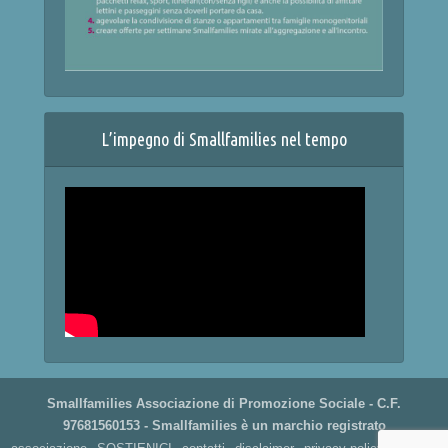
L’impegno di Smallfamilies nel tempo
Smallfamilies Associazione di Promozione Sociale - C.F.
97681560153 - Smallfamilies è un marchio registrato