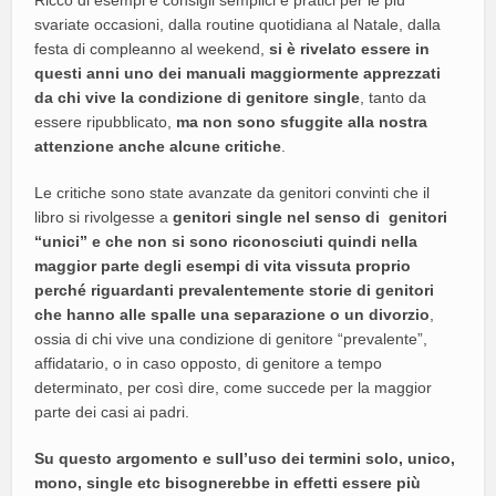
Ricco di esempi e consigli semplici e pratici per le più
svariate occasioni, dalla routine quotidiana al Natale, dalla
festa di compleanno al weekend,
si è rivelato essere in
questi anni uno dei manuali maggiormente apprezzati
da chi vive la condizione di genitore single
, tanto da
essere ripubblicato,
ma non sono sfuggite alla nostra
attenzione anche alcune critiche
.
Le critiche sono state avanzate da genitori convinti che il
libro si rivolgesse a
genitori single
nel senso di genitori
“unici” e che non si sono riconosciuti quindi nella
maggior parte degli esempi di vita vissuta proprio
perché riguardanti prevalentemente storie di genitori
che hanno alle spalle una separazione o un divorzio
,
ossia di chi vive una condizione di genitore “prevalente”,
affidatario, o in caso opposto, di genitore a tempo
determinato, per così dire, come succede per la maggior
parte dei casi ai padri.
Su questo argomento e sull’uso dei termini solo, unico,
mono, single etc bisognerebbe in effetti essere più