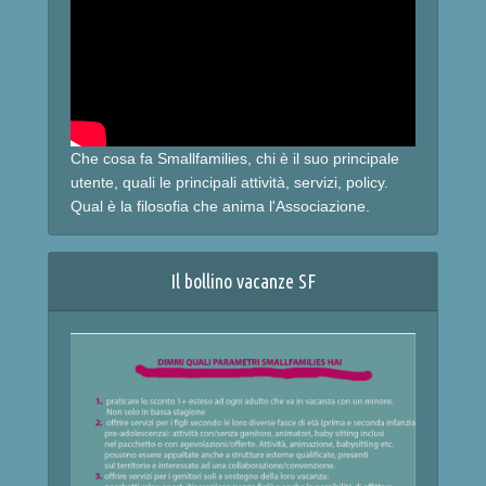
Che cosa fa Smallfamilies, chi è il suo principale
utente, quali le principali attività, servizi, policy.
Qual è la filosofia che anima l'Associazione.
Il bollino vacanze SF