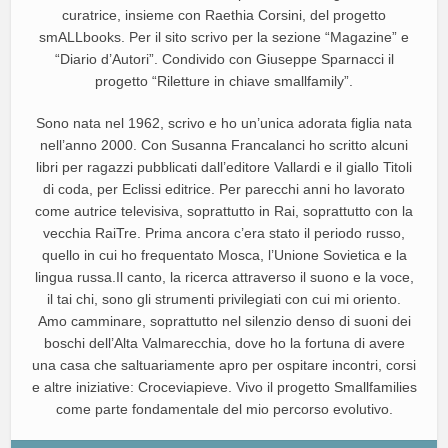
curatrice, insieme con Raethia Corsini, del progetto
smALLbooks. Per il sito scrivo per la sezione “Magazine” e
“Diario d’Autori”. Condivido con Giuseppe Sparnacci il
progetto “Riletture in chiave smallfamily”.
Sono nata nel 1962, scrivo e ho un’unica adorata figlia nata
nell’anno 2000. Con Susanna Francalanci ho scritto alcuni
libri per ragazzi pubblicati dall’editore Vallardi e il giallo Titoli
di coda, per Eclissi editrice. Per parecchi anni ho lavorato
come autrice televisiva, soprattutto in Rai, soprattutto con la
vecchia RaiTre. Prima ancora c’era stato il periodo russo,
quello in cui ho frequentato Mosca, l’Unione Sovietica e la
lingua russa.Il canto, la ricerca attraverso il suono e la voce,
il tai chi, sono gli strumenti privilegiati con cui mi oriento.
Amo camminare, soprattutto nel silenzio denso di suoni dei
boschi dell’Alta Valmarecchia, dove ho la fortuna di avere
una casa che saltuariamente apro per ospitare incontri, corsi
e altre iniziative: Croceviapieve. Vivo il progetto Smallfamilies
come parte fondamentale del mio percorso evolutivo.