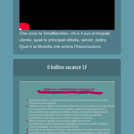
Che cosa fa Smallfamilies, chi è il suo principale
utente, quali le principali attività, servizi, policy.
Qual è la filosofia che anima l'Associazione.
Il bollino vacanze SF