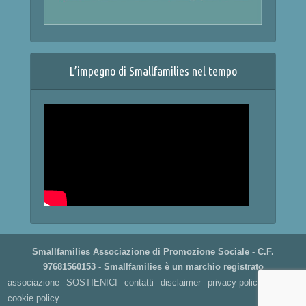
L’impegno di Smallfamilies nel tempo
Smallfamilies Associazione di Promozione Sociale - C.F.
97681560153 - Smallfamilies è un marchio registrato
associazione
SOSTIENICI
contatti
disclaimer
privacy policy
cookie policy