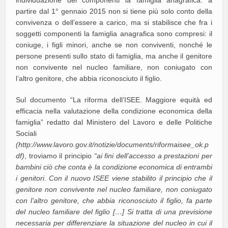
individuazione dei componenti la famiglia anagrafica: a
partire dal 1° gennaio 2015 non si tiene più solo conto della
convivenza o dell’essere a carico, ma si stabilisce che fra i
soggetti componenti la famiglia anagrafica sono compresi: il
coniuge, i figli minori, anche se non conviventi, nonché le
persone presenti sullo stato di famiglia, ma anche il genitore
non convivente nel nucleo familiare, non coniugato con
l’altro genitore, che abbia riconosciuto il figlio.
Sul documento “La riforma dell’ISEE. Maggiore equità ed
efficacia nella valutazione della condizione economica della
famiglia” redatto dal Ministero del Lavoro e delle Politiche
Sociali
(http://www.lavoro.gov.it/notizie/documents/riformaisee_ok.p
df)
, troviamo il principio
“ai fini dell’accesso a prestazioni per
bambini ciò che conta è la condizione economica di entrambi
i genitori. Con il nuovo ISEE viene stabilito il principio che il
genitore non convivente nel nucleo familiare, non coniugato
con l’altro genitore, che abbia riconosciuto il figlio, fa parte
del nucleo familiare del figlio […] Si tratta di una previsione
necessaria per differenziare la situazione del nucleo in cui il