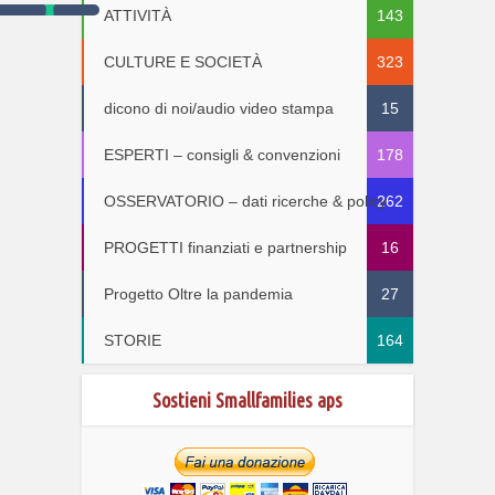
ATTIVITÀ
143
CULTURE E SOCIETÀ
323
dicono di noi/audio video stampa
15
ESPERTI – consigli & convenzioni
178
OSSERVATORIO – dati ricerche & policy
262
PROGETTI finanziati e partnership
16
Progetto Oltre la pandemia
27
STORIE
164
Sostieni Smallfamilies aps