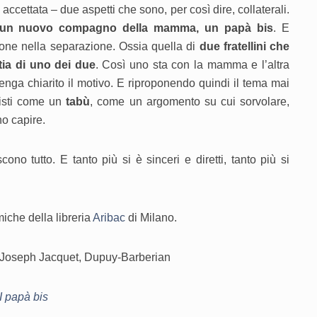
ccettata – due aspetti che sono, per così dire, collaterali.
un nuovo compagno della mamma, un papà bis
. E
ione nella separazione. Ossia quella di
due fratellini che
tia di uno dei due
. Così uno sta con la mamma e l’altra
nga chiarito il motivo. E riproponendo quindi il tema mai
isti come un
tabù
, come un argomento su cui sorvolare,
o capire.
no tutto. E tanto più si è sinceri e diretti, tanto più si
iche della libreria
Aribac
di Milano.
Joseph Jacquet, Dupuy-Barberian
I papà bis