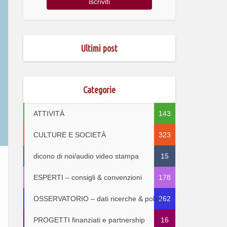
Ultimi post
Categorie
ATTIVITÀ
143
CULTURE E SOCIETÀ
323
dicono di noi/audio video stampa
15
ESPERTI – consigli & convenzioni
178
OSSERVATORIO – dati ricerche & policy
262
PROGETTI finanziati e partnership
16