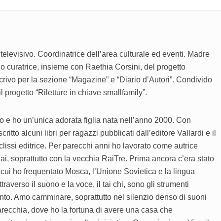
 televisivo. Coordinatrice dell’area culturale ed eventi. Madre
no curatrice, insieme con Raethia Corsini, del progetto
crivo per la sezione “Magazine” e “Diario d’Autori”. Condivido
progetto “Riletture in chiave smallfamily”.
o e ho un’unica adorata figlia nata nell’anno 2000. Con
tto alcuni libri per ragazzi pubblicati dall’editore Vallardi e il
Eclissi editrice. Per parecchi anni ho lavorato come autrice
 Rai, soprattutto con la vecchia RaiTre. Prima ancora c’era stato
n cui ho frequentato Mosca, l’Unione Sovietica e la lingua
ttraverso il suono e la voce, il tai chi, sono gli strumenti
iento. Amo camminare, soprattutto nel silenzio denso di suoni
arecchia, dove ho la fortuna di avere una casa che