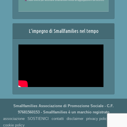
L’impegno di Smallfamilies nel tempo
Smallfamilies Associazione di Promozione Sociale - C.F.
97681560153 - Smallfamilies è un marchio registrato
associazione
SOSTIENICI
contatti
disclaimer
privacy policy
cookie policy