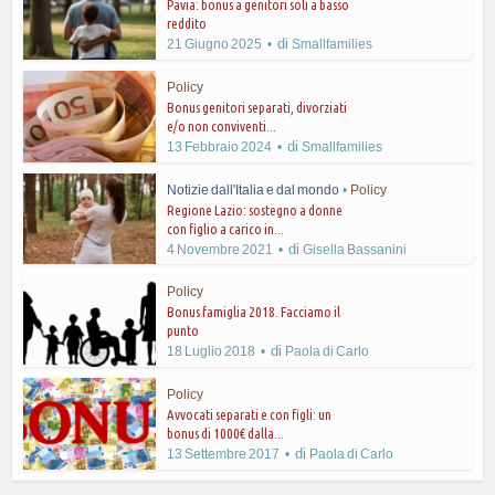
Pavia: bonus a genitori soli a basso
reddito
di
21 Giugno 2025
Smallfamilies
Policy
Bonus genitori separati, divorziati
e/o non conviventi...
di
13 Febbraio 2024
Smallfamilies
Notizie dall'Italia e dal mondo
•
Policy
Regione Lazio: sostegno a donne
con figlio a carico in...
di
4 Novembre 2021
Gisella Bassanini
Policy
Bonus famiglia 2018. Facciamo il
punto
di
18 Luglio 2018
Paola di Carlo
Policy
Avvocati separati e con figli: un
bonus di 1000€ dalla...
di
13 Settembre 2017
Paola di Carlo