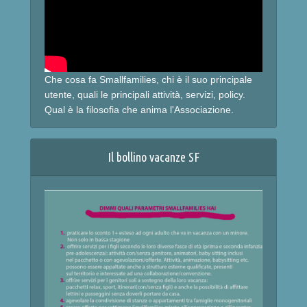
Che cosa fa Smallfamilies, chi è il suo principale
utente, quali le principali attività, servizi, policy.
Qual è la filosofia che anima l'Associazione.
Il bollino vacanze SF