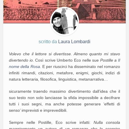
scritto da
Laura Lombardi
Volevo che il lettore si divertisse. Almeno quanto mi stavo
divertendo io
. Così scrive Umberto Eco nelle sue
Postille a
Il
nome della Rosa
.
E per riuscirci ha disseminato nel romanzo
infiniti rimandi, citazioni, metafore, enigmi, giochi, indizi di
natura letteraria, filosofica, linguistica, metanarrativa…
sicuramente traendo massimo divertimento dall’idea che il
suo testo non solo lanciasse la sfida impossibile a decifrare
tutti i suoi segni, ma anche potesse generare ‘effetti di
senso’ imprevisti e imprevedibili.
Sempre nelle Postille, Eco scrive infatti:
Nulla consola
maggiormente un autore di un romanzo che lo scoprire