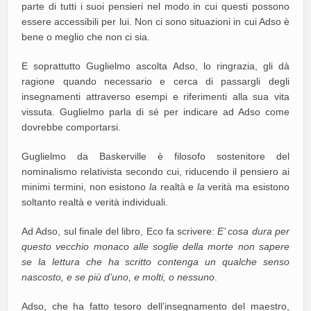
parte di tutti i suoi pensieri nel modo in cui questi possono
essere accessibili per lui. Non ci sono situazioni in cui Adso è
bene o meglio che non ci sia.
E soprattutto Guglielmo ascolta Adso, lo ringrazia, gli dà
ragione quando necessario e cerca di passargli degli
insegnamenti attraverso esempi e riferimenti alla sua vita
vissuta. Guglielmo parla di sé per indicare ad Adso come
dovrebbe comportarsi.
Guglielmo da Baskerville è filosofo sostenitore del
nominalismo relativista secondo cui, riducendo il pensiero ai
minimi termini, non esistono
la
realtà e
la
verità ma esistono
soltanto realtà e verità individuali.
Ad Adso, sul finale del libro, Eco fa scrivere:
E’ cosa dura per
questo vecchio monaco alle soglie della morte non sapere
se la lettura che ha scritto contenga un qualche senso
nascosto, e se più d’uno, e molti, o nessuno
.
Adso, che ha fatto tesoro dell’insegnamento del maestro,