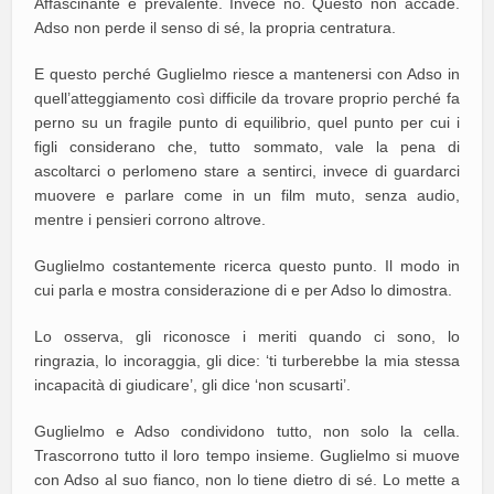
Affascinante e prevalente. Invece no. Questo non accade.
Adso non perde il senso di sé, la propria centratura.
E questo perché Guglielmo riesce a mantenersi con Adso in
quell’atteggiamento così difficile da trovare proprio perché fa
perno su un fragile punto di equilibrio, quel punto per cui i
figli considerano che, tutto sommato, vale la pena di
ascoltarci o perlomeno stare a sentirci, invece di guardarci
muovere e parlare come in un film muto, senza audio,
mentre i pensieri corrono altrove.
Guglielmo costantemente ricerca questo punto. Il modo in
cui parla e mostra considerazione di e per Adso lo dimostra.
Lo osserva, gli riconosce i meriti quando ci sono, lo
ringrazia, lo incoraggia, gli dice: ‘ti turberebbe la mia stessa
incapacità di giudicare’, gli dice ‘non scusarti’.
Guglielmo e Adso condividono tutto, non solo la cella.
Trascorrono tutto il loro tempo insieme. Guglielmo si muove
con Adso al suo fianco, non lo tiene dietro di sé. Lo mette a