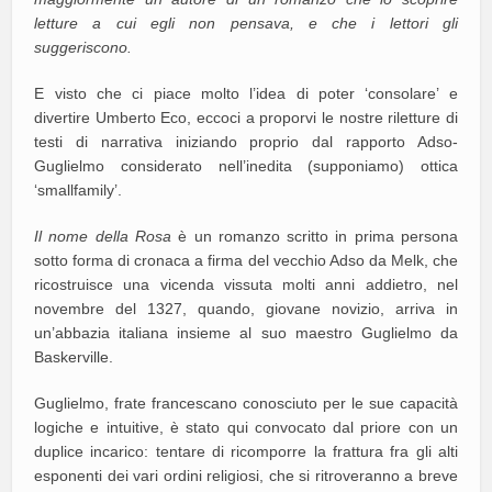
letture a cui egli non pensava, e che i lettori gli
suggeriscono.
E visto che ci piace molto l’idea di poter ‘consolare’ e
divertire Umberto Eco, eccoci a proporvi le nostre riletture di
testi di narrativa iniziando proprio dal rapporto Adso-
Guglielmo considerato nell’inedita (supponiamo) ottica
‘smallfamily’.
Il nome della Rosa
è un romanzo scritto in prima persona
sotto forma di cronaca a firma del vecchio Adso da Melk, che
ricostruisce una vicenda vissuta molti anni addietro, nel
novembre del 1327, quando, giovane novizio, arriva in
un’abbazia italiana insieme al suo maestro Guglielmo da
Baskerville.
Guglielmo, frate francescano conosciuto per le sue capacità
logiche e intuitive, è stato qui convocato dal priore con un
duplice incarico: tentare di ricomporre la frattura fra gli alti
esponenti dei vari ordini religiosi, che si ritroveranno a breve