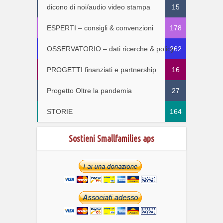
dicono di noi/audio video stampa
15
ESPERTI – consigli & convenzioni
178
OSSERVATORIO – dati ricerche & policy
262
PROGETTI finanziati e partnership
16
Progetto Oltre la pandemia
27
STORIE
164
Sostieni Smallfamilies aps