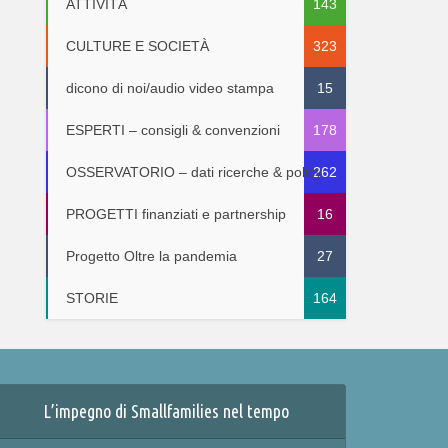
ATTIVITÀ
143
CULTURE E SOCIETÀ
323
dicono di noi/audio video stampa
15
ESPERTI – consigli & convenzioni
178
OSSERVATORIO – dati ricerche & policy
262
PROGETTI finanziati e partnership
16
Progetto Oltre la pandemia
27
STORIE
164
L’impegno di Smallfamilies nel tempo