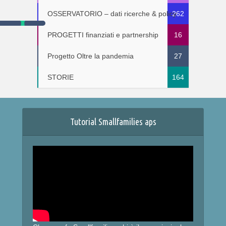
OSSERVATORIO – dati ricerche & policy
262
PROGETTI finanziati e partnership
16
Progetto Oltre la pandemia
27
STORIE
164
Tutorial Smallfamilies aps