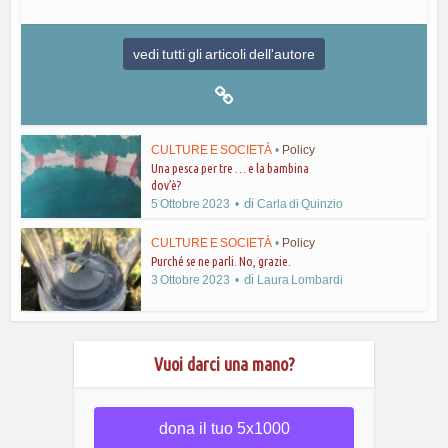
vedi tutti gli articoli dell'autore
CULTURE E SOCIETÀ
•
Policy
Una pesca per tre … e la bambina
dov’è?
di
5 Ottobre 2023
Carla di Quinzio
CULTURE E SOCIETÀ
•
Policy
Purché se ne parli. No, grazie.
di
3 Ottobre 2023
Laura Lombardi
Vuoi darci una mano?
dona il tuo 5x1000