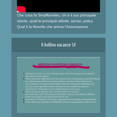
Che cosa fa Smallfamilies, chi è il suo principale
utente, quali le principali attività, servizi, policy.
Qual è la filosofia che anima l'Associazione.
Il bollino vacanze SF