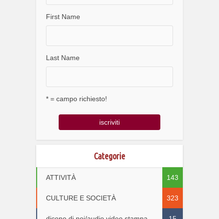
First Name
Last Name
* = campo richiesto!
Categorie
ATTIVITÀ
143
CULTURE E SOCIETÀ
323
dicono di noi/audio video stampa
15