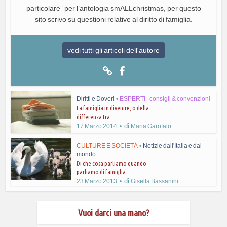
particolare” per l’antologia smALLchristmas, per questo
sito scrivo su questioni relative al diritto di famiglia.
vedi tutti gli articoli dell'autore
Diritti e Doveri
•
ESPERTI - consigli & convenzioni
La famiglia in divenire, o della
differenza tra...
di
17 Marzo 2014
Maria Garofalo
CULTURE E SOCIETÀ
•
Notizie dall'Italia e dal
mondo
Di che cosa parliamo quando
parliamo di famiglia...
di
23 Marzo 2013
Gisella Bassanini
Vuoi darci una mano?