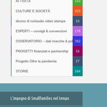
ATTIVITÀ
143
CULTURE E SOCIETÀ
323
dicono di noi/audio video stampa
15
ESPERTI – consigli & convenzioni
178
OSSERVATORIO – dati ricerche & policy
262
PROGETTI finanziati e partnership
16
Progetto Oltre la pandemia
27
STORIE
164
L’impegno di Smallfamilies nel tempo