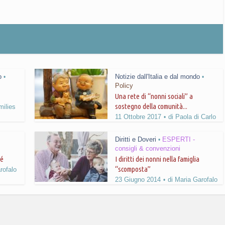
o
Notizie dall'Italia e dal mondo
•
•
Policy
Una rete di “nonni sociali” a
sostegno della comunità...
milies
11 Ottobre 2017
di
Paola di Carlo
Diritti e Doveri
ESPERTI -
•
consigli & convenzioni
hé
I diritti dei nonni nella famiglia
“scomposta”
rofalo
23 Giugno 2014
di
Maria Garofalo