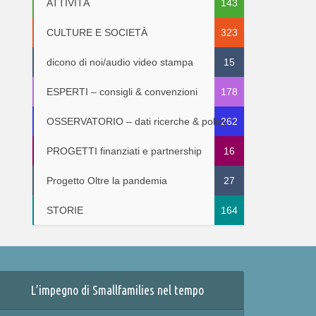
ATTIVITÀ
143
CULTURE E SOCIETÀ
323
dicono di noi/audio video stampa
15
ESPERTI – consigli & convenzioni
178
OSSERVATORIO – dati ricerche & policy
262
PROGETTI finanziati e partnership
16
Progetto Oltre la pandemia
27
STORIE
164
L’impegno di Smallfamilies nel tempo