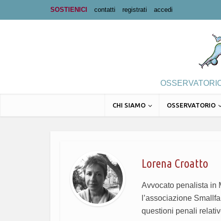
SOSTIENICI
contatti
registrati
accedi
OSSERVATORIO 
CHI SIAMO
OSSERVATORIO
Lorena Croatto
Avvocato penalista in M
l’associazione Smallfa
questioni penali relati