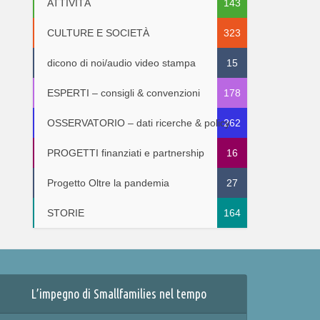
ATTIVITÀ
143
CULTURE E SOCIETÀ
323
dicono di noi/audio video stampa
15
ESPERTI – consigli & convenzioni
178
OSSERVATORIO – dati ricerche & policy
262
PROGETTI finanziati e partnership
16
Progetto Oltre la pandemia
27
STORIE
164
L’impegno di Smallfamilies nel tempo