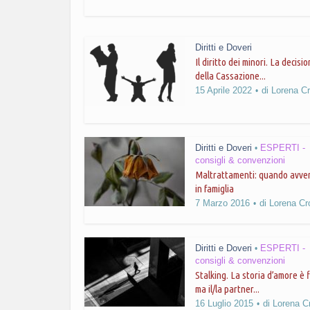
Diritti e Doveri
Il diritto dei minori. La decisi
della Cassazione...
15 Aprile 2022
di
Lorena Cr
Diritti e Doveri
ESPERTI -
•
consigli & convenzioni
Maltrattamenti: quando avv
in famiglia
7 Marzo 2016
di
Lorena Cr
Diritti e Doveri
ESPERTI -
•
consigli & convenzioni
Stalking. La storia d’amore è f
ma il/la partner...
16 Luglio 2015
di
Lorena C