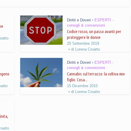
Diritti e Doveri
ESPERTI -
•
consigli & convenzioni
one
Codice rosso, un passo avanti per
proteggere le donne
oatto
20 Settembre 2019
di
Lorena Croatto
Diritti e Doveri
ESPERTI -
•
consigli & convenzioni
engono
Cannabis sul terrazzo: la coltiva mio
figlio. Cosa...
oatto
15 Dicembre 2015
di
Lorena Croatto
inita,
roatto