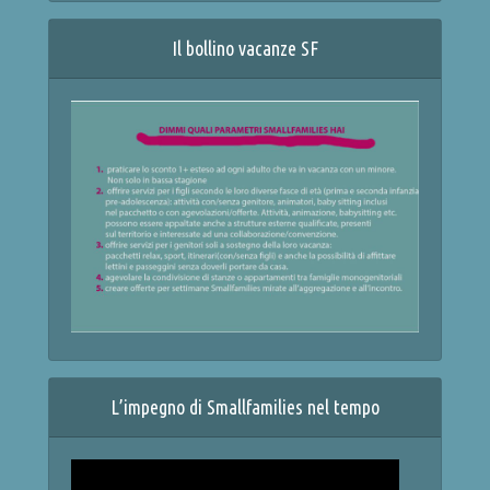
Il bollino vacanze SF
L’impegno di Smallfamilies nel tempo