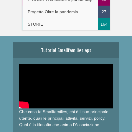
Progetto Oltre la pandemia
27
STORIE
164
Tutorial Smallfamilies aps
Che cosa fa Smallfamilies, chi è il suo principale
utente, quali le principali attività, servizi, policy.
Qual è la filosofia che anima l'Associazione.