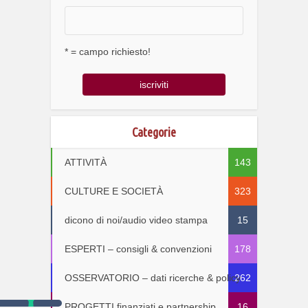
* = campo richiesto!
Categorie
ATTIVITÀ
143
CULTURE E SOCIETÀ
323
dicono di noi/audio video stampa
15
ESPERTI – consigli & convenzioni
178
OSSERVATORIO – dati ricerche & policy
262
PROGETTI finanziati e partnership
16