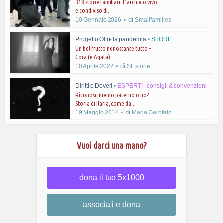
318 storie familiari. L’archivio vivo
e condiviso di...
di
10 Gennaio 2026
Smallfamilies
Progetto Oltre la pandemia
•
STORIE
Un bel frutto nonostante tutto •
Cora (e Agata)
di
10 Aprile 2022
SF storie
Diritti e Doveri
•
ESPERTI - consigli & convenzioni
Riconoscimento paterno o no?
Storia di Ilaria, come da...
di
19 Maggio 2014
Maria Garofalo
Vuoi darci una mano?
dona il tuo 5x1000
associati e dona