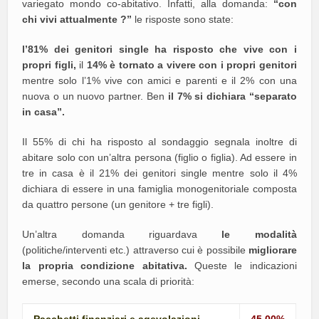
variegato mondo co-abitativo. Infatti, alla domanda:
“con
chi vivi attualmente ?”
le risposte sono state:
l’81% dei genitori single ha risposto che vive con i
propri figli,
il
14% è tornato a vivere con i propri genitori
mentre solo l’1% vive con amici e parenti e il 2% con una
nuova o un nuovo partner. Ben
il 7% si dichiara “separato
in casa”.
Il 55% di chi ha risposto al sondaggio segnala inoltre di
abitare solo con un’altra persona (figlio o figlia). Ad essere in
tre in casa è il 21% dei genitori single mentre solo il 4%
dichiara di essere in una famiglia monogenitoriale composta
da quattro persone (un genitore + tre figli).
Un’altra domanda riguardava
le modalità
(politiche/interventi etc.) attraverso cui è possibile
migliorare
la propria condizione abitativa.
Queste le indicazioni
emerse, secondo una scala di priorità:
Pacchetti finanziari e agevolazioni
45,00%