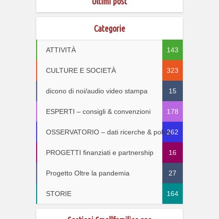
Ultimi post
Categorie
ATTIVITÀ
143
CULTURE E SOCIETÀ
323
dicono di noi/audio video stampa
15
ESPERTI – consigli & convenzioni
178
OSSERVATORIO – dati ricerche & policy
262
PROGETTI finanziati e partnership
16
Progetto Oltre la pandemia
27
STORIE
164