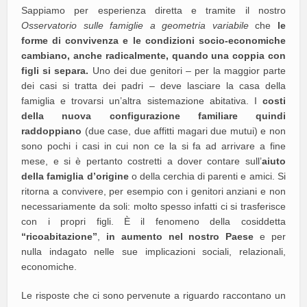
Sappiamo per esperienza diretta e tramite il nostro
Osservatorio sulle famiglie a geometria variabile
che
le
forme di convivenza e le condizioni socio-economiche
cambiano, anche radicalmente, quando una coppia con
figli si separa.
Uno dei due genitori – per la maggior parte
dei casi si tratta dei padri – deve lasciare la casa della
famiglia e trovarsi un’altra sistemazione abitativa. I
costi
della nuova configurazione familiare quindi
raddoppiano
(due case, due affitti magari due mutui) e non
sono pochi i casi in cui non ce la si fa ad arrivare a fine
mese, e si è pertanto costretti a dover contare sull’
aiuto
della famiglia d’origine
o della cerchia di parenti e amici. Si
ritorna a convivere, per esempio con i genitori anziani e non
necessariamente da soli: molto spesso infatti ci si trasferisce
con i propri figli. È il fenomeno della cosiddetta
“ricoabitazione”
,
in aumento nel nostro Paese
e per
nulla indagato nelle sue implicazioni sociali, relazionali,
economiche.
Le risposte che ci sono pervenute a riguardo raccontano un