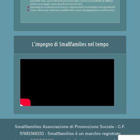
L’impegno di Smallfamilies nel tempo
Smallfamilies Associazione di Promozione Sociale - C.F.
97681560153 - Smallfamilies è un marchio registrato