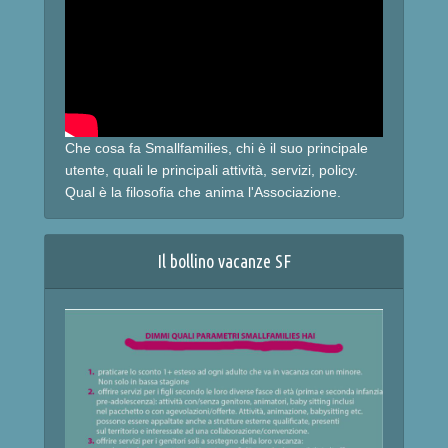
Che cosa fa Smallfamilies, chi è il suo principale
utente, quali le principali attività, servizi, policy.
Qual è la filosofia che anima l'Associazione.
Il bollino vacanze SF