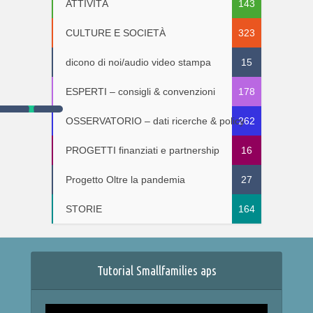
ATTIVITÀ
143
CULTURE E SOCIETÀ
323
dicono di noi/audio video stampa
15
ESPERTI – consigli & convenzioni
178
OSSERVATORIO – dati ricerche & policy
262
PROGETTI finanziati e partnership
16
Progetto Oltre la pandemia
27
STORIE
164
Tutorial Smallfamilies aps