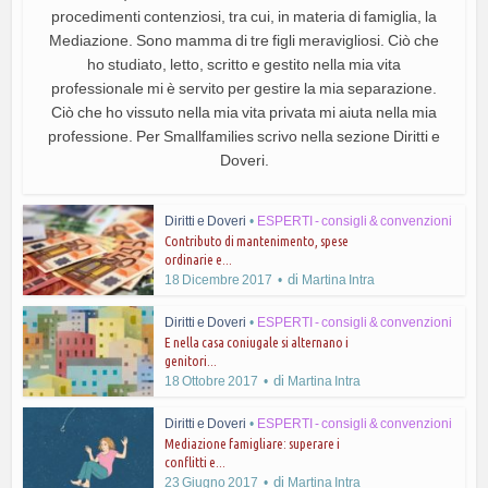
procedimenti contenziosi, tra cui, in materia di famiglia, la
Mediazione. Sono mamma di tre figli meravigliosi. Ciò che
ho studiato, letto, scritto e gestito nella mia vita
professionale mi è servito per gestire la mia separazione.
Ciò che ho vissuto nella mia vita privata mi aiuta nella mia
professione. Per Smallfamilies scrivo nella sezione Diritti e
Doveri.
Diritti e Doveri
•
ESPERTI - consigli & convenzioni
Contributo di mantenimento, spese
ordinarie e...
di
18 Dicembre 2017
Martina Intra
Diritti e Doveri
•
ESPERTI - consigli & convenzioni
E nella casa coniugale si alternano i
genitori...
di
18 Ottobre 2017
Martina Intra
Diritti e Doveri
•
ESPERTI - consigli & convenzioni
Mediazione famigliare: superare i
conflitti e...
di
23 Giugno 2017
Martina Intra