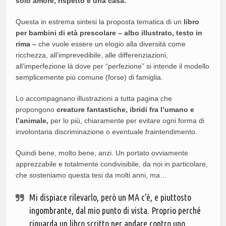
solo amore, rispetto e una casa.
Questa in estrema sintesi la proposta tematica di un
libro
per bambini di età prescolare – albo illustrato, testo in
rima –
che vuole essere un elogio alla diversità come
ricchezza, all’imprevedibile, alle differenziazioni,
all’imperfezione là dove per “perfezione” si intende il modello
semplicemente più comune (forse) di famiglia.
Lo accompagnano illustrazioni a tutta pagina che
propongono
creature fantastiche, ibridi fra l’umano e
l’animale,
per lo più, chiaramente per evitare ogni forma di
involontaria discriminazione o eventuale fraintendimento.
Quindi bene, molto bene, anzi. Un portato ovviamente
apprezzabile e totalmente condivisibile, da noi in particolare,
che sosteniamo questa tesi da molti anni, ma…
Mi dispiace rilevarlo, però un MA c’è, e piuttosto
ingombrante, dal mio punto di vista. Proprio perché
riguarda un libro scritto per andare contro uno