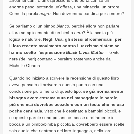
afroamericani. È un’espressione che porta con sé un
enorme peso, sottende un’offesa, una minaccia, un orrore.
Come la parola
negro
. Non dovremmo bandirla per sempre?
Se parliamo di un bimbo
bianco
, perché allora non parlare
allora semplicemente di un bimbo
nero
? È la scelta più
logica e naturale.
Negli Usa, gli stessi afroamericani, per
il loro recente movimento contro il razzismo sistemico
hanno scelto l’espressione
Black Lives Matter
– le vite
nere (dei neri) contano – peraltro sostenuto anche da
Michelle Obama.
Quando ho iniziato a scrivere la recensione di questo libro
avevo pensato di arrivare a questo punto con una
conclusione più o meno di questo tipo:
se già normalmente
bisogna avere estrema cura nel maneggiare le parole,
più che mai dovrebbe accadere con un testo che ne usa
poche centinaia,
visto che è destinato a bambini piccoli, e
se queste parole sono poi anche messe direttamente in
bocca a un bimbo/bimba piccolo/a, dovrebbero essere scelte
solo quelle che rientrano nel loro linguaggio, nella loro