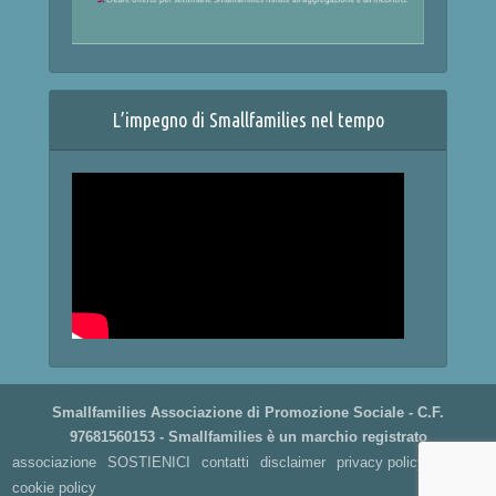
L’impegno di Smallfamilies nel tempo
Smallfamilies Associazione di Promozione Sociale - C.F.
97681560153 - Smallfamilies è un marchio registrato
associazione
SOSTIENICI
contatti
disclaimer
privacy policy
cookie policy