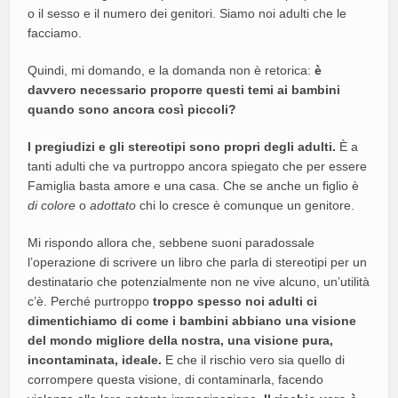
o il sesso e il numero dei genitori. Siamo noi adulti che le
facciamo.
Quindi, mi domando, e la domanda non è retorica:
è
davvero necessario proporre questi temi ai bambini
quando sono ancora così piccoli?
I pregiudizi e gli stereotipi sono propri degli adulti.
È a
tanti adulti che va purtroppo ancora spiegato che per essere
Famiglia basta amore e una casa. Che se anche un figlio è
di colore
o
adottato
chi lo cresce è comunque un genitore.
Mi rispondo allora che, sebbene suoni paradossale
l’operazione di scrivere un libro che parla di stereotipi per un
destinatario che potenzialmente non ne vive alcuno, un’utilità
c’è. Perché purtroppo
troppo spesso noi adulti ci
dimentichiamo di come i bambini abbiano una visione
del mondo migliore della nostra, una visione pura,
incontaminata, ideale.
E che il rischio vero sia quello di
corrompere questa visione, di contaminarla, facendo