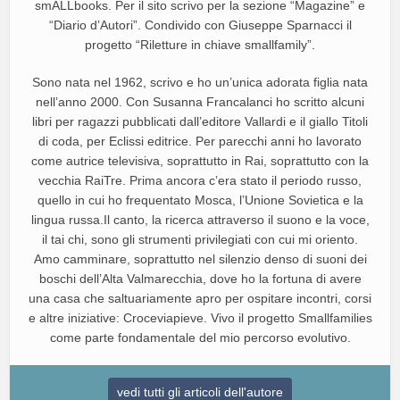
smALLbooks. Per il sito scrivo per la sezione “Magazine” e
“Diario d’Autori”. Condivido con Giuseppe Sparnacci il
progetto “Riletture in chiave smallfamily”.
Sono nata nel 1962, scrivo e ho un’unica adorata figlia nata
nell’anno 2000. Con Susanna Francalanci ho scritto alcuni
libri per ragazzi pubblicati dall’editore Vallardi e il giallo Titoli
di coda, per Eclissi editrice. Per parecchi anni ho lavorato
come autrice televisiva, soprattutto in Rai, soprattutto con la
vecchia RaiTre. Prima ancora c’era stato il periodo russo,
quello in cui ho frequentato Mosca, l’Unione Sovietica e la
lingua russa.Il canto, la ricerca attraverso il suono e la voce,
il tai chi, sono gli strumenti privilegiati con cui mi oriento.
Amo camminare, soprattutto nel silenzio denso di suoni dei
boschi dell’Alta Valmarecchia, dove ho la fortuna di avere
una casa che saltuariamente apro per ospitare incontri, corsi
e altre iniziative: Croceviapieve. Vivo il progetto Smallfamilies
come parte fondamentale del mio percorso evolutivo.
vedi tutti gli articoli dell'autore