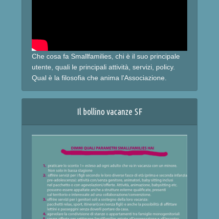
Che cosa fa Smallfamilies, chi è il suo principale
utente, quali le principali attività, servizi, policy.
Qual è la filosofia che anima l'Associazione.
Il bollino vacanze SF