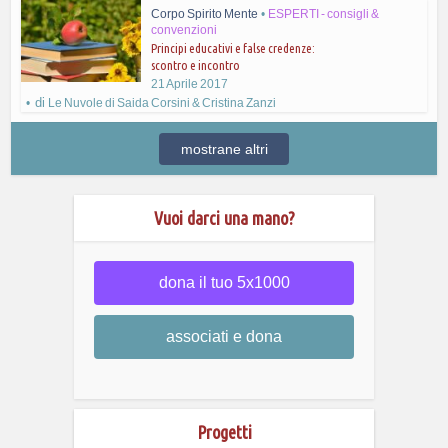
Corpo Spirito Mente
•
ESPERTI - consigli &
convenzioni
Principi educativi e false credenze:
scontro e incontro
21 Aprile 2017
di
Le Nuvole di Saida Corsini & Cristina Zanzi
mostrane altri
Vuoi darci una mano?
dona il tuo 5x1000
associati e dona
Progetti