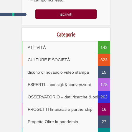
* = campo richiesto!
Categorie
ATTIVITÀ
143
CULTURE E SOCIETÀ
323
dicono di noi/audio video stampa
15
ESPERTI – consigli & convenzioni
178
OSSERVATORIO – dati ricerche & policy
262
PROGETTI finanziati e partnership
16
Progetto Oltre la pandemia
27