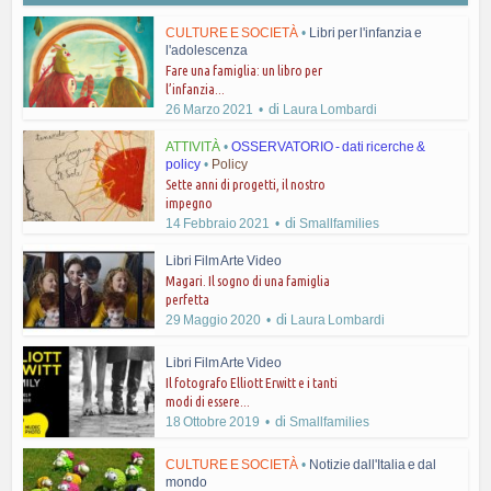
CULTURE E SOCIETÀ
•
Libri per l'infanzia e
l'adolescenza
Fare una famiglia: un libro per
l’infanzia...
di
26 Marzo 2021
Laura Lombardi
ATTIVITÀ
•
OSSERVATORIO - dati ricerche &
policy
•
Policy
Sette anni di progetti, il nostro
impegno
di
14 Febbraio 2021
Smallfamilies
Libri Film Arte Video
Magari. Il sogno di una famiglia
perfetta
di
29 Maggio 2020
Laura Lombardi
Libri Film Arte Video
Il fotografo Elliott Erwitt e i tanti
modi di essere...
di
18 Ottobre 2019
Smallfamilies
CULTURE E SOCIETÀ
•
Notizie dall'Italia e dal
mondo