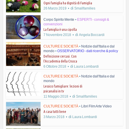
Ogni famiglia ha dignità di Famiglia
di
26 Marzo 2019
Smallfamilies
Corpo Spirito Mente
•
ESPERTI - consigli &
convenzioni
La famiglia è una cipolla
di
7 Novembre 2018
Angela Boccardi
CULTURE E SOCIETÀ
•
Notizie dall'Italia e dal
mondo
•
OSSERVATORIO - dati ricerche & policy
Definizione cercasi. Con
l’Accademia della Crusca
di
6 Ottobre 2018
Laura Lombardi
CULTURE E SOCIETÀ
•
Notizie dall'Italia e dal
mondo
Lessico famigliare: lezioni di
psicanalisi in tv
di
11 Maggio 2018
Smallfamilies
CULTURE E SOCIETÀ
•
Libri Film Arte Video
A casa tutti bene
di
3 Marzo 2018
Laura Lombardi