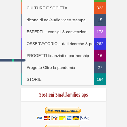
CULTURE E SOCIETÀ
323
dicono di noi/audio video stampa
15
ESPERTI – consigli & convenzioni
178
OSSERVATORIO – dati ricerche & policy
262
PROGETTI finanziati e partnership
16
Progetto Oltre la pandemia
27
STORIE
164
Sostieni Smallfamilies aps