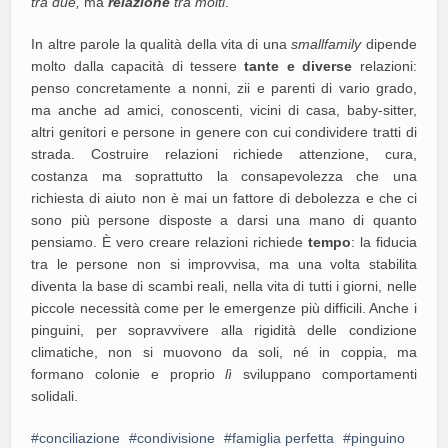
tra due,
ma
relazione
tra molti
.
In altre parole la qualità della vita di una
smallfamily
dipende
molto dalla capacità di tessere
tante e diverse
relazioni:
penso concretamente a nonni, zii e parenti di vario grado,
ma anche ad amici, conoscenti, vicini di casa, baby-sitter,
altri genitori e persone in genere con cui condividere tratti di
strada. Costruire relazioni richiede attenzione, cura,
costanza ma soprattutto la consapevolezza che una
richiesta di aiuto non è mai un fattore di debolezza e che ci
sono più persone disposte a darsi una mano di quanto
pensiamo. È vero creare relazioni richiede
tempo
: la fiducia
tra le persone non si improvvisa, ma una volta stabilita
diventa la base di scambi reali, nella vita di tutti i giorni, nelle
piccole necessità come per le emergenze più difficili. Anche i
pinguini, per sopravvivere alla rigidità delle condizione
climatiche, non si muovono da soli, né in coppia, ma
formano colonie e proprio
lì
sviluppano comportamenti
solidali.
conciliazione
condivisione
famiglia perfetta
pinguino