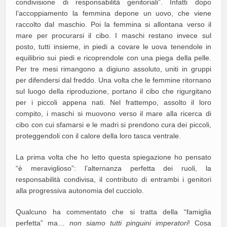
condivisione di responsabilità genitoriali”. Infatti dopo
l’accoppiamento la femmina depone un uovo, che viene
raccolto dal maschio. Poi la femmina si allontana verso il
mare per procurarsi il cibo. I maschi restano invece sul
posto, tutti insieme, in piedi a covare le uova tenendole in
equilibrio sui piedi e ricoprendole con una piega della pelle.
Per tre mesi rimangono a digiuno assoluto, uniti in gruppi
per difendersi dal freddo. Una volta che le femmine ritornano
sul luogo della riproduzione, portano il cibo che rigurgitano
per i piccoli appena nati. Nel frattempo, assolto il loro
compito, i maschi si muovono verso il mare alla ricerca di
cibo con cui sfamarsi e le madri si prendono cura dei piccoli,
proteggendoli con il calore della loro tasca ventrale.
La prima volta che ho letto questa spiegazione ho pensato
“è meraviglioso”: l’alternanza perfetta dei ruoli, la
responsabilità condivisa, il contributo di entrambi i genitori
alla progressiva autonomia del cucciolo.
Qualcuno ha commentato che si tratta della “famiglia
perfetta” ma…
non siamo tutti pinguini imperatori
! Cosa