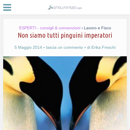
ESPERTI - consigli & convenzioni
Lavoro e Fisco
•
Non siamo tutti pinguini imperatori
5 Maggio 2014
lascia un commento
di
Erika Freschi