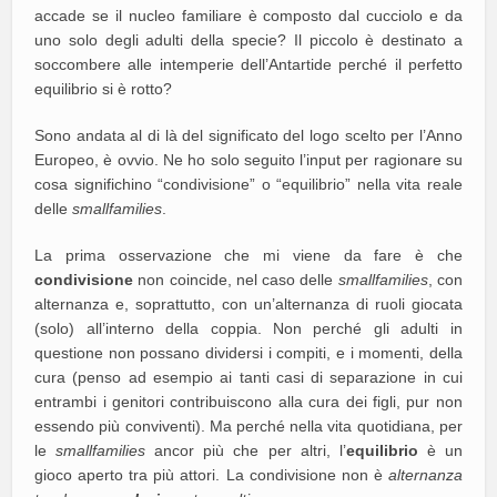
accade se il nucleo familiare è composto dal cucciolo e da
uno solo degli adulti della specie? Il piccolo è destinato a
soccombere alle intemperie dell’Antartide perché il perfetto
equilibrio si è rotto?
Sono andata al di là del significato del logo scelto per l’Anno
Europeo, è ovvio. Ne ho solo seguito l’input per ragionare su
cosa significhino “condivisione” o “equilibrio” nella vita reale
delle
smallfamilies
.
La prima osservazione che mi viene da fare è che
condivisione
non coincide, nel caso delle
smallfamilies
, con
alternanza e, soprattutto, con un’alternanza di ruoli giocata
(solo) all’interno della coppia. Non perché gli adulti in
questione non possano dividersi i compiti, e i momenti, della
cura (penso ad esempio ai tanti casi di separazione in cui
entrambi i genitori contribuiscono alla cura dei figli, pur non
essendo più conviventi). Ma perché nella vita quotidiana, per
le
smallfamilies
ancor più che per altri, l’
equilibrio
è un
gioco aperto tra più attori. La condivisione non è
alternanza