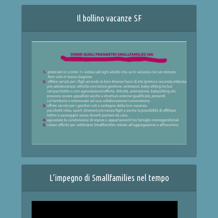
Il bollino vacanze SF
L’impegno di Smallfamilies nel tempo