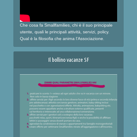
Che cosa fa Smallfamilies, chi è il suo principale
utente, quali le principali attività, servizi, policy.
Qual è la filosofia che anima l'Associazione.
Il bollino vacanze SF