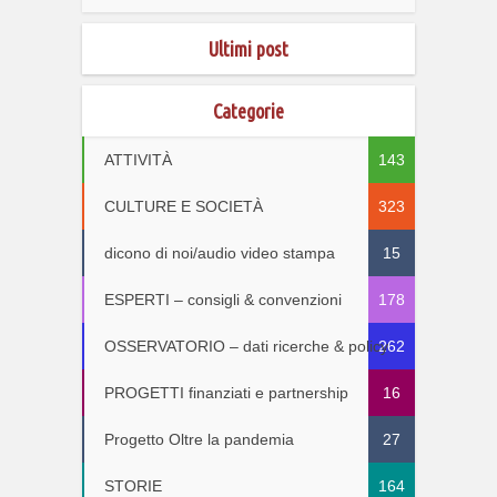
Ultimi post
Categorie
ATTIVITÀ
143
CULTURE E SOCIETÀ
323
dicono di noi/audio video stampa
15
ESPERTI – consigli & convenzioni
178
OSSERVATORIO – dati ricerche & policy
262
PROGETTI finanziati e partnership
16
Progetto Oltre la pandemia
27
STORIE
164