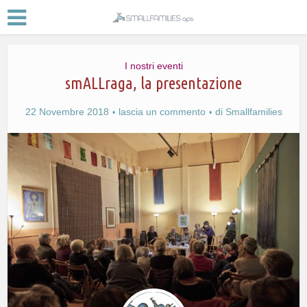
I nostri eventi
smALLraga, la presentazione
22 Novembre 2018
lascia un commento
di
Smallfamilies