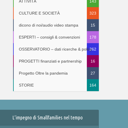
ATTIVITÀ
143
CULTURE E SOCIETÀ
323
dicono di noi/audio video stampa
15
ESPERTI – consigli & convenzioni
178
OSSERVATORIO – dati ricerche & policy
262
PROGETTI finanziati e partnership
16
Progetto Oltre la pandemia
27
STORIE
164
L’impegno di Smallfamilies nel tempo