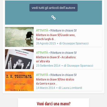
vedi tutti gli articoli dell'autore
ATTIVITÀ
•
Riletture in chiave Sf
Riletture in chiave Sf/Grande seno,
fianchi larghi di...
di
26 Agosto 2015
Giuseppe Sparnacci
ATTIVITÀ
•
Riletture in chiave Sf
Riletture in chiave Sf – Accabadora:
un’altra vita
di
23 Settembre 2014
Giuseppe Sparnacci
ATTIVITÀ
•
Riletture in chiave Sf
Riletture in chiave Sf/Uno stralcio
da Guerra e pace...
di
14 Marzo 2014
Laura Lombardi
Vuoi darci una mano?