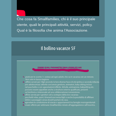
Che cosa fa Smallfamilies, chi è il suo principale
utente, quali le principali attività, servizi, policy.
Qual è la filosofia che anima l'Associazione.
Il bollino vacanze SF