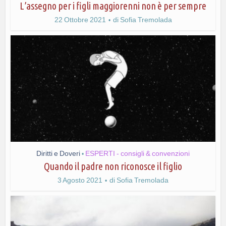
L’assegno per i figli maggiorenni non è per sempre
22 Ottobre 2021
di
Sofia Tremolada
Diritti e Doveri
ESPERTI - consigli & convenzioni
•
Quando il padre non riconosce il figlio
3 Agosto 2021
di
Sofia Tremolada