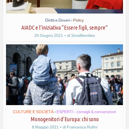
Diritti e Doveri
Policy
•
AIADC e l’iniziativa “Essere figli, sempre”
26 Giugno 2021
di
Smallfamilies
CULTURE E SOCIETÀ
ESPERTI - consigli & convenzioni
•
Monogenitori d’Europa: chi sono
8 Maggio 2021
di
Francesca Rufini