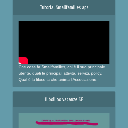
Tutorial Smallfamilies aps
Che cosa fa Smallfamilies, chi è il suo principale
utente, quali le principali attività, servizi, policy.
Qual è la filosofia che anima l'Associazione.
Il bollino vacanze SF