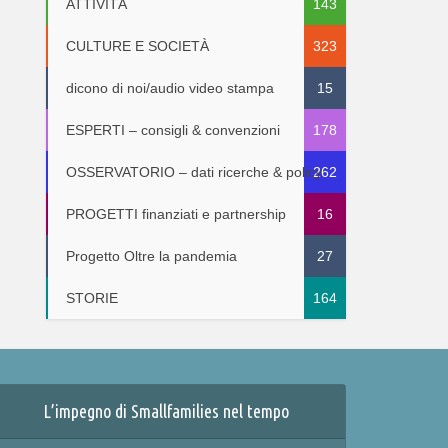
ATTIVITÀ
143
CULTURE E SOCIETÀ
323
dicono di noi/audio video stampa
15
ESPERTI – consigli & convenzioni
178
OSSERVATORIO – dati ricerche & policy
262
PROGETTI finanziati e partnership
16
Progetto Oltre la pandemia
27
STORIE
164
L’impegno di Smallfamilies nel tempo