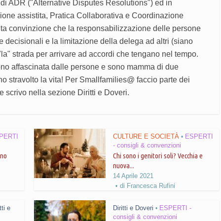
i di ADR ("Alternative Disputes Resolutions") ed in
zione assistita, Pratica Collaborativa e Coordinazione
luta convinzione che la responsabilizzazione delle persone
e decisionali e la limitazione della delega ad altri (siano
 "la" strada per arrivare ad accordi che tengano nel tempo.
sono affascinata dalle persone e sono mamma di due
o stravolto la vita! Per Smallfamilies@ faccio parte dei
 scrivo nella sezione Diritti e Doveri.
PERTI
CULTURE E SOCIETÀ
ESPERTI
•
- consigli & convenzioni
ono
Chi sono i genitori soli? Vecchia e
nuova...
14 Aprile 2021
di
Francesca Rufini
tti e
Diritti e Doveri
ESPERTI -
•
consigli & convenzioni