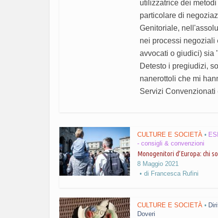
utilizzatrice dei metod
particolare di negozia
Genitoriale, nell'asso
nei processi negoziali 
avvocati o giudici) sia
Detesto i pregiudizi, 
nanerottoli che mi hann
Servizi Convenzionati e
CULTURE E SOCIETÀ
ES
•
- consigli & convenzioni
Monogenitori d’Europa: chi s
8 Maggio 2021
di
Francesca Rufini
CULTURE E SOCIETÀ
Diri
•
Doveri