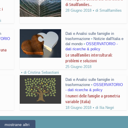
di Smallfamilies...
 i
28 Giugno 2018
di
Smallfamilies
i
n
Dati e Analisi sulle famiglie in
TORIO
trasformazione
Notizie dall'Italia e
•
dal mondo
OSSERVATORIO -
•
dati ricerche & policy
: una
Le smallfamilies interculturali:
problemi e soluzioni
25 Giugno 2018
di
Cristina Sebastiani
Dati e Analisi sulle famiglie in
trasformazione
OSSERVATORIO
•
- dati ricerche & policy
I numeri delle famiglie a geometria
variabile (Italia)
18 Giugno 2018
di
Ilia Negri
mostrane altri