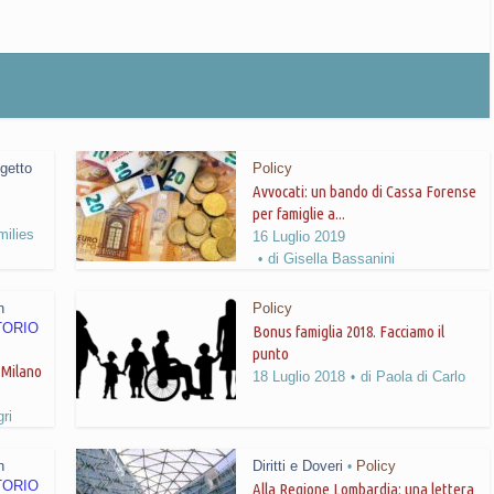
getto
Policy
Avvocati: un bando di Cassa Forense
per famiglie a...
milies
16 Luglio 2019
di
Gisella Bassanini
n
Policy
TORIO
Bonus famiglia 2018. Facciamo il
punto
 Milano
18 Luglio 2018
di
Paola di Carlo
gri
n
Diritti e Doveri
Policy
•
TORIO
Alla Regione Lombardia: una lettera