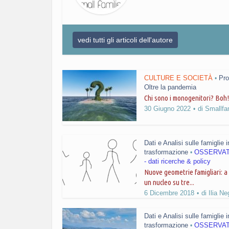
vedi tutti gli articoli dell'autore
CULTURE E SOCIETÀ
Pro
•
Oltre la pandemia
Chi sono i monogenitori? Boh!
30 Giugno 2022
di
Smallfa
Dati e Analisi sulle famiglie i
trasformazione
OSSERVA
•
- dati ricerche & policy
Nuove geometrie famigliari: a
un nucleo su tre...
6 Dicembre 2018
di
Ilia Ne
Dati e Analisi sulle famiglie i
trasformazione
OSSERVA
•