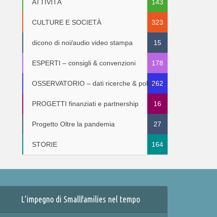
ATTIVITÀ
143
CULTURE E SOCIETÀ
323
dicono di noi/audio video stampa
15
ESPERTI – consigli & convenzioni
178
OSSERVATORIO – dati ricerche & policy
262
PROGETTI finanziati e partnership
16
Progetto Oltre la pandemia
27
STORIE
164
L’impegno di Smallfamilies nel tempo