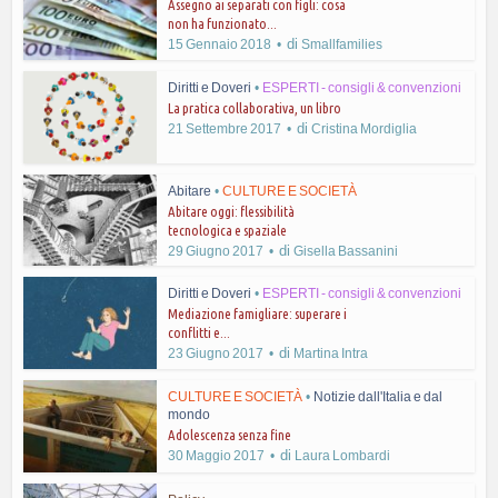
Assegno ai separati con figli: cosa
non ha funzionato...
di
15 Gennaio 2018
Smallfamilies
Diritti e Doveri
•
ESPERTI - consigli & convenzioni
La pratica collaborativa, un libro
di
21 Settembre 2017
Cristina Mordiglia
Abitare
•
CULTURE E SOCIETÀ
Abitare oggi: flessibilità
tecnologica e spaziale
di
29 Giugno 2017
Gisella Bassanini
Diritti e Doveri
•
ESPERTI - consigli & convenzioni
Mediazione famigliare: superare i
conflitti e...
di
23 Giugno 2017
Martina Intra
CULTURE E SOCIETÀ
•
Notizie dall'Italia e dal
mondo
Adolescenza senza fine
di
30 Maggio 2017
Laura Lombardi