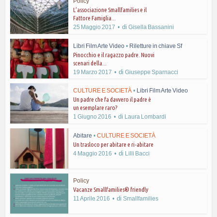
Policy
L’associazione Smallfamilies e il
Fattore Famiglia...
di
25 Maggio 2017
Gisella Bassanini
Libri Film Arte Video
•
Riletture in chiave Sf
Pinocchio e il ragazzo padre. Nuovi
scenari della...
di
19 Marzo 2017
Giuseppe Sparnacci
CULTURE E SOCIETÀ
•
Libri Film Arte Video
Un padre che fa davvero il padre è
un esemplare raro?
di
1 Giugno 2016
Laura Lombardi
Abitare
•
CULTURE E SOCIETÀ
Un trasloco per abitare e ri-abitare
di
4 Maggio 2016
Lilli Bacci
Policy
Vacanze Smallfamilies® friendly
di
11 Aprile 2016
Smallfamilies