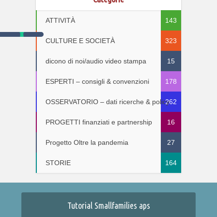
ATTIVITÀ
143
CULTURE E SOCIETÀ
323
dicono di noi/audio video stampa
15
ESPERTI – consigli & convenzioni
178
OSSERVATORIO – dati ricerche & policy
262
PROGETTI finanziati e partnership
16
Progetto Oltre la pandemia
27
STORIE
164
Tutorial Smallfamilies aps