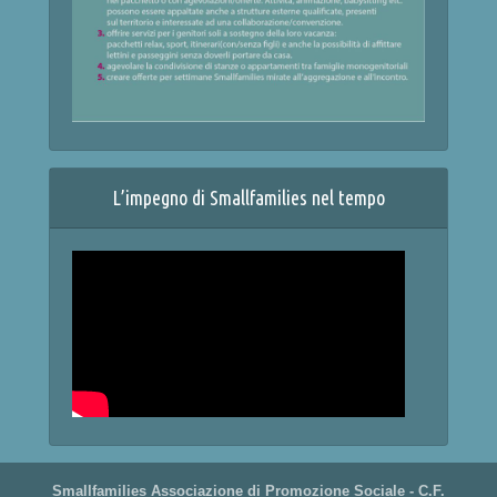
L’impegno di Smallfamilies nel tempo
Smallfamilies Associazione di Promozione Sociale - C.F.