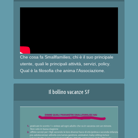
Che cosa fa Smallfamilies, chi è il suo principale
utente, quali le principali attività, servizi, policy.
Qual è la filosofia che anima l'Associazione.
Il bollino vacanze SF